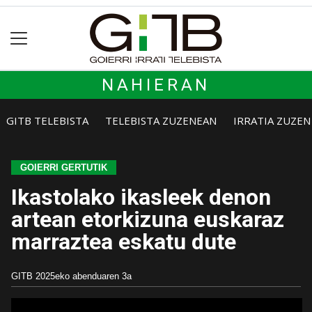
NAHIERAN
GITB TELEBISTA
TELEBISTA ZUZENEAN
IRRATIA ZUZE
GOIERRI GERTUTIK
Ikastolako ikasleek denon
artean etorkizuna euskaraz
marraztea eskatu dute
GITB
2025eko abenduaren 3a