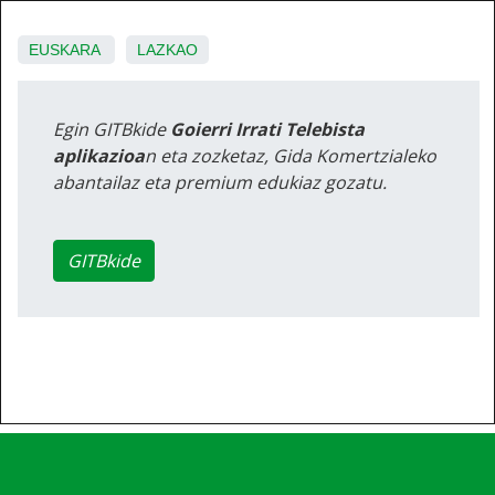
EUSKARA
LAZKAO
Egin GITBkide
Goierri Irrati Telebista
aplikazioa
n eta zozketaz, Gida Komertzialeko
abantailaz eta premium edukiaz gozatu.
GITBkide