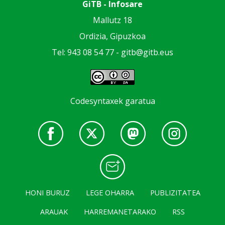
GiTB - Infosare
Mallutz 18
Ordizia, Gipuzkoa
Tel: 943 08 54 77 -
gitb@gitb.eus
Codesyntaxek garatua
HONI BURUZ
LEGE OHARRA
PUBLIZITATEA
ARAUAK
HARREMANETARAKO
RSS