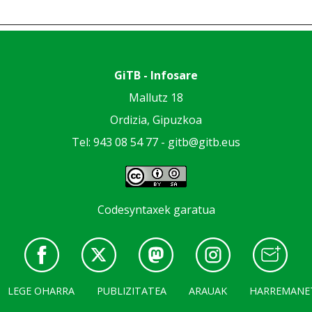
GiTB - Infosare
Mallutz 18
Ordizia, Gipuzkoa
Tel: 943 08 54 77 -
gitb@gitb.eus
Codesyntaxek garatua
LEGE OHARRA
PUBLIZITATEA
ARAUAK
HARREMANE