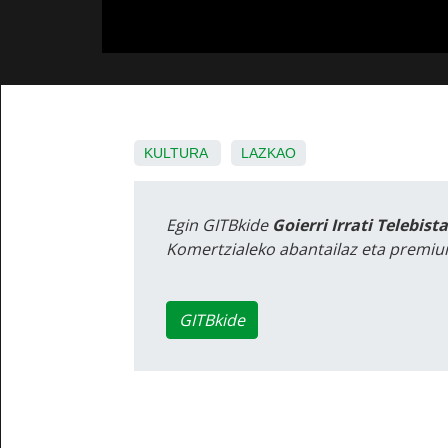
KULTURA
LAZKAO
Egin GITBkide
Goierri Irrati Telebist
Komertzialeko abantailaz eta premiu
GITBkide