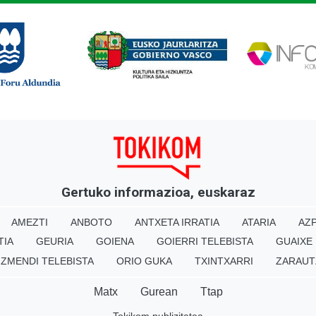
Gertuko informazioa, euskaraz
AMEZTI
ANBOTO
ANTXETA IRRATIA
ATARIA
AZP
TIA
GEURIA
GOIENA
GOIERRI TELEBISTA
GUAIXE
IZMENDI TELEBISTA
ORIO GUKA
TXINTXARRI
ZARAUT
Matx
Gurean
Ttap