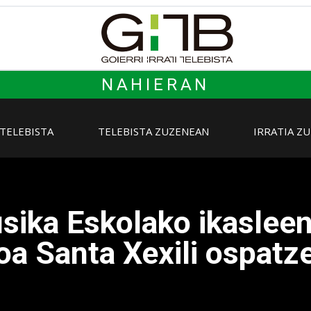
NAHIERAN
 TELEBISTA
TELEBISTA ZUZENEAN
IRRATIA Z
sika Eskolako ikaslee
oa Santa Xexili ospatze