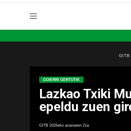
GITB
GOIERRI GERTUTIK
Lazkao Txiki Mu
epeldu zuen gir
GITB
2025eko azaroaren 21a