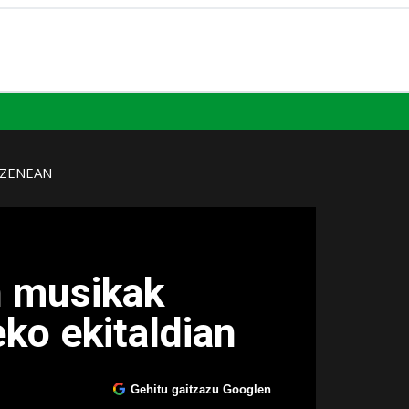
UZENEAN
n musikak
ko ekitaldian
Gehitu gaitzazu Googlen