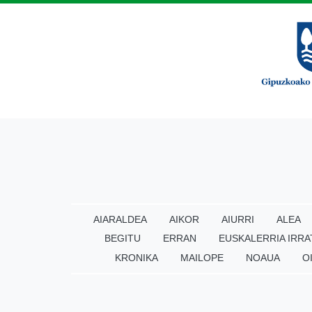
AIARALDEA
AIKOR
AIURRI
ALEA
BEGITU
ERRAN
EUSKALERRIA IRRA
KRONIKA
MAILOPE
NOAUA
O