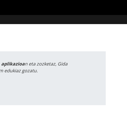
a aplikazioa
n eta zozketaz, Gida
m edukiaz gozatu.