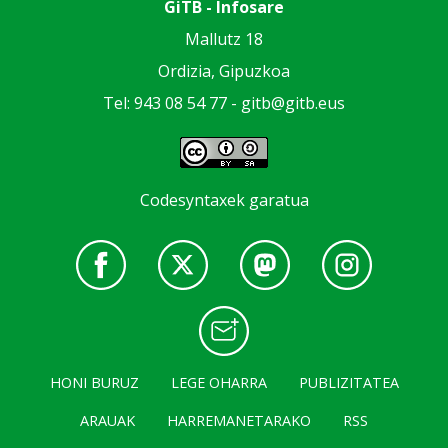
GiTB - Infosare
Mallutz 18
Ordizia, Gipuzkoa
Tel: 943 08 54 77 -
gitb@gitb.eus
Codesyntaxek garatua
HONI BURUZ
LEGE OHARRA
PUBLIZITATEA
ARAUAK
HARREMANETARAKO
RSS