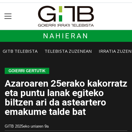
NAHIERAN
GITB TELEBISTA
TELEBISTA ZUZENEAN
IRRATIA ZUZE
GOIERRI GERTUTIK
Azaroaren 25erako kakorratz
eta puntu lanak egiteko
biltzen ari da asteartero
emakume talde bat
GITB
2025eko urriaren 9a