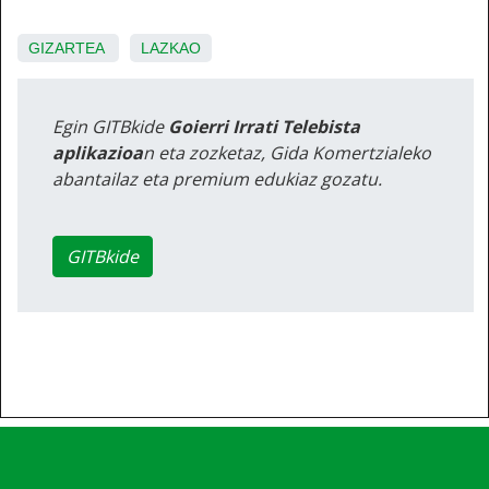
GIZARTEA
LAZKAO
Egin GITBkide
Goierri Irrati Telebista
aplikazioa
n eta zozketaz, Gida Komertzialeko
abantailaz eta premium edukiaz gozatu.
GITBkide