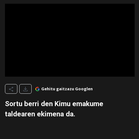
Gehitu gaitzazu Googlen
Sortu berri den Kimu emakume
taldearen ekimena da.