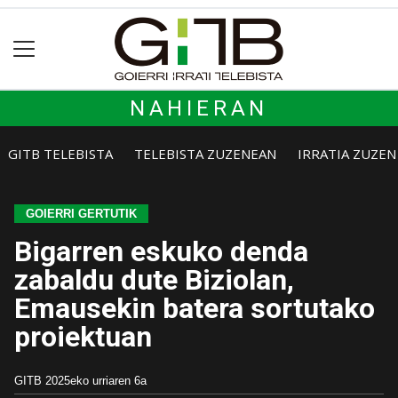
NAHIERAN
GITB TELEBISTA
TELEBISTA ZUZENEAN
IRRATIA ZUZE
GOIERRI GERTUTIK
Bigarren eskuko denda
zabaldu dute Biziolan,
Emausekin batera sortutako
proiektuan
GITB
2025eko urriaren 6a