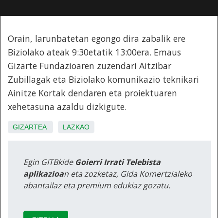
Orain, larunbatetan egongo dira zabalik ere
Biziolako ateak 9:30etatik 13:00era. Emaus
Gizarte Fundazioaren zuzendari Aitzibar
Zubillagak eta Biziolako komunikazio teknikari
Ainitze Kortak dendaren eta proiektuaren
xehetasuna azaldu dizkigute.
GIZARTEA
LAZKAO
Egin GITBkide
Goierri Irrati Telebista
aplikazioa
n eta zozketaz, Gida Komertzialeko
abantailaz eta premium edukiaz gozatu.