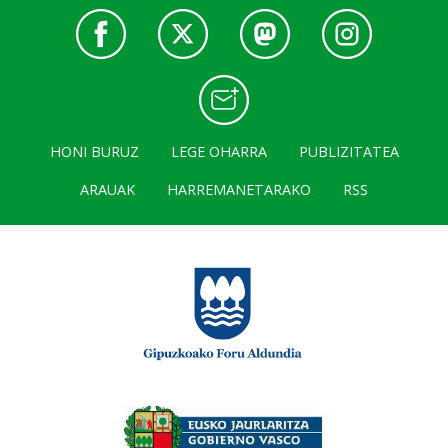
HONI BURUZ
LEGE OHARRA
PUBLIZITATEA
ARAUAK
HARREMANETARAKO
RSS