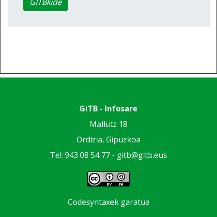
GITBkide
GiTB - Infosare
Mallutz 18
Ordizia, Gipuzkoa
Tel: 943 08 54 77 -
gitb@gitb.eus
Codesyntaxek garatua