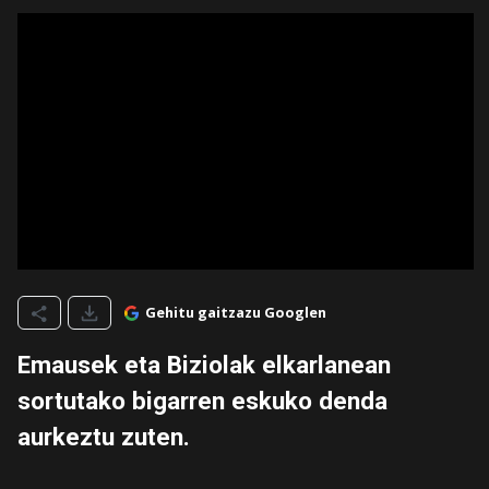
Gehitu gaitzazu Googlen
Emausek eta Biziolak elkarlanean
sortutako bigarren eskuko denda
aurkeztu zuten.