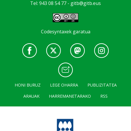
Tel: 943 08 54 77 -
gitb@gitb.eus
Codesyntaxek garatua
HONI BURUZ
LEGE OHARRA
PUBLIZITATEA
ARAUAK
HARREMANETARAKO
RSS