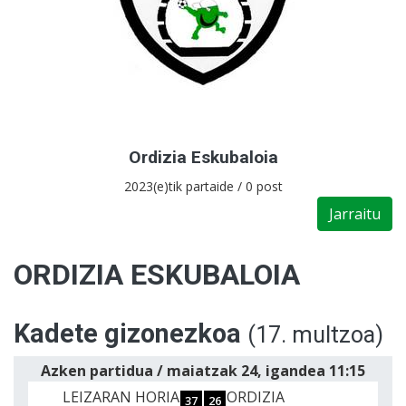
Ordizia Eskubaloia
2023(e)tik partaide / 0 post
Jarraitu
ORDIZIA ESKUBALOIA
Kadete gizonezkoa
(17. multzoa)
Azken partidua / maiatzak 24, igandea 11:15
LEIZARAN HORIA
ORDIZIA
37
26