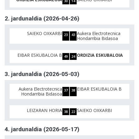
30
14
2. jardunaldia (2026-04-26)
SAIEKO OXKARBI
Aukera Electrotecnica
23
43
Hondarribia Bidasoa
EIBAR ESKUBALOIA B
ORDIZIA ESKUBALOIA
49
24
3. jardunaldia (2026-05-03)
Aukera Electrotecnica
EIBAR ESKUBALOIA B
37
38
Hondarribia Bidasoa
LEIZARAN HORIA
SAIEKO OXKARBI
38
22
4. jardunaldia (2026-05-17)