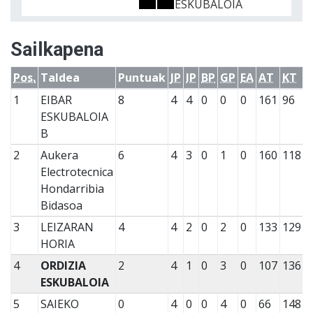
ESKUBALOIA
Sailkapena
Pos.
Taldea
Puntuak
JP
IP
BP
GP
EA
AT
KT
1
EIBAR
8
4
4
0
0
0
161
96
ESKUBALOIA
B
2
Aukera
6
4
3
0
1
0
160
118
Electrotecnica
Hondarribia
Bidasoa
3
LEIZARAN
4
4
2
0
2
0
133
129
HORIA
4
ORDIZIA
2
4
1
0
3
0
107
136
ESKUBALOIA
5
SAIEKO
0
4
0
0
4
0
66
148