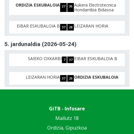
ORDIZIA ESKUBALOIA
Aukera Electrotecnica
27
36
Hondarribia Bidasoa
EIBAR ESKUBALOIA B
LEIZARAN HORIA
37
28
5. jardunaldia (2026-05-24)
SAIEKO OXKARBI
EIBAR ESKUBALOIA B
7
37
LEIZARAN HORIA
ORDIZIA ESKUBALOIA
37
26
GiTB - Infosare
Mallutz 18
Ordizia, Gipuzkoa