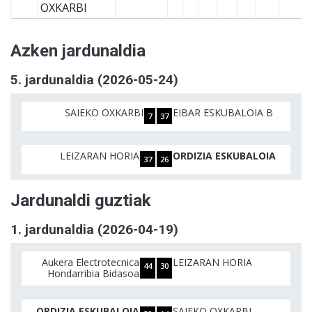
OXKARBI
Azken jardunaldia
5. jardunaldia (2026-05-24)
SAIEKO OXKARBI
EIBAR ESKUBALOIA B
7
37
LEIZARAN HORIA
ORDIZIA ESKUBALOIA
37
26
Jardunaldi guztiak
1. jardunaldia (2026-04-19)
Aukera Electrotecnica
LEIZARAN HORIA
44
30
Hondarribia Bidasoa
ORDIZIA ESKUBALOIA
SAIEKO OXKARBI