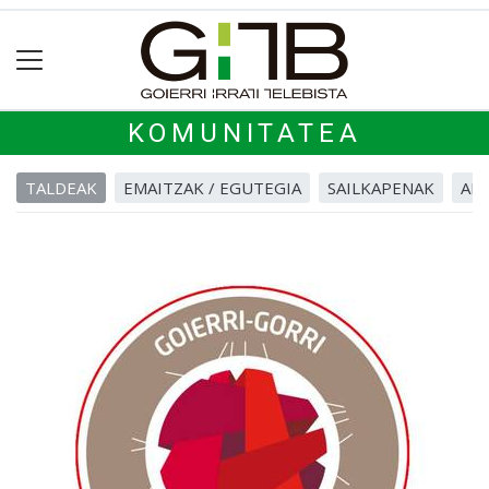
KOMUNITATEA
TALDEAK
EMAITZAK / EGUTEGIA
SAILKAPENAK
ALB