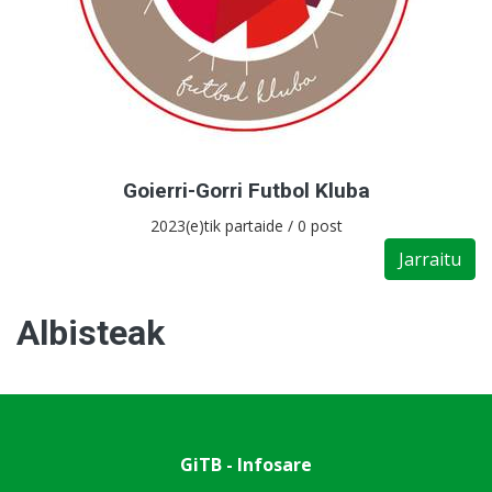
Goierri-Gorri Futbol Kluba
2023(e)tik partaide / 0 post
Jarraitu
Albisteak
GiTB - Infosare