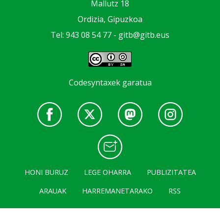
Mallutz 18
Ordizia, Gipuzkoa
Tel: 943 08 54 77 -
gitb@gitb.eus
Codesyntaxek garatua
HONI BURUZ
LEGE OHARRA
PUBLIZITATEA
ARAUAK
HARREMANETARAKO
RSS