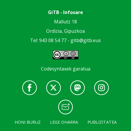
GiTB - Infosare
Mallutz 18
Ordizia, Gipuzkoa
Tel: 943 08 54 77 -
gitb@gitb.eus
Codesyntaxek garatua
HONI BURUZ
LEGE OHARRA
PUBLIZITATEA