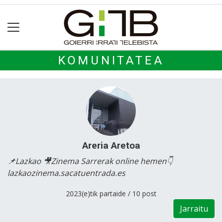
KOMUNITATEA
Areria Aretoa
📌Lazkao 🎥Zinema Sarrerak online hemen👇
lazkaozinema.sacatuentrada.es
2023(e)tik partaide / 10 post
Jarraitu