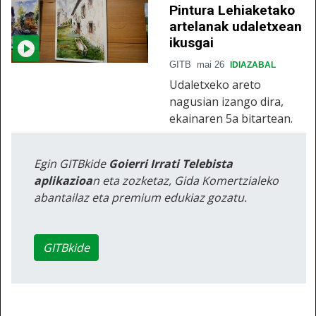
Pintura Lehiaketako
artelanak udaletxean
ikusgai
GITB
mai 26
IDIAZABAL
Udaletxeko areto
nagusian izango dira,
ekainaren 5a bitartean.
Egin GITBkide
Goierri Irrati Telebista
aplikazioa
n eta zozketaz, Gida Komertzialeko
abantailaz eta premium edukiaz gozatu.
GITBkide