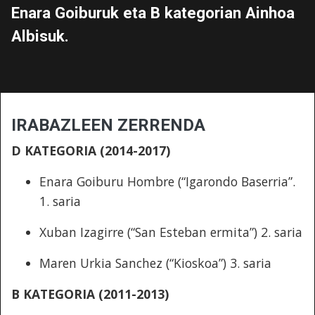
Enara Goiburuk eta B kategorian Ainhoa
Albisuk.
IRABAZLEEN ZERRENDA
D KATEGORIA (2014-2017)
Enara Goiburu Hombre (“Igarondo Baserria”.
1. saria
Xuban Izagirre (“San Esteban ermita”) 2. saria
Maren Urkia Sanchez (“Kioskoa”) 3. saria
B KATEGORIA (2011-2013)