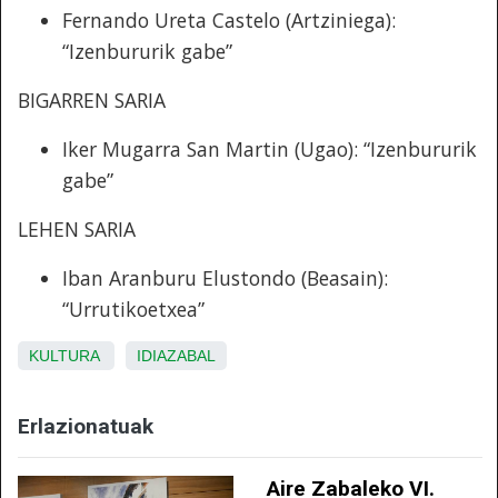
Fernando Ureta Castelo (Artziniega):
“Izenbururik gabe”
BIGARREN SARIA
Iker Mugarra San Martin (Ugao): “Izenbururik
gabe”
LEHEN SARIA
Iban Aranburu Elustondo (Beasain):
“Urrutikoetxea”
KULTURA
IDIAZABAL
Erlazionatuak
Aire Zabaleko VI.