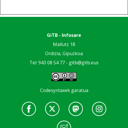
GiTB - Infosare
Mallutz 18
Ordizia, Gipuzkoa
Tel: 943 08 54 77 -
gitb@gitb.eus
Codesyntaxek garatua