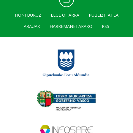
HONI BURUZ
LEGE OHARRA
PUBLIZITATEA
ARAUAK
HARREMANETARAKO
RSS