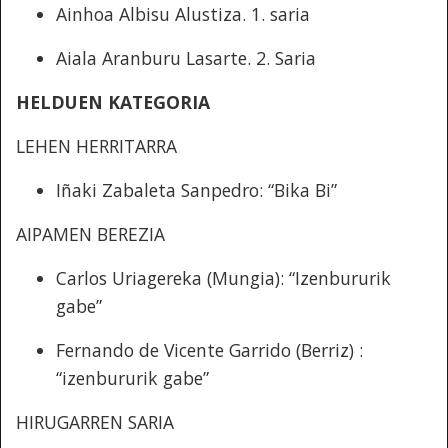
Ainhoa Albisu Alustiza. 1. saria
Aiala Aranburu Lasarte. 2. Saria
HELDUEN KATEGORIA
LEHEN HERRITARRA
Iñaki Zabaleta Sanpedro: “Bika Bi”
AIPAMEN BEREZIA
Carlos Uriagereka (Mungia): “Izenbururik
gabe”
Fernando de Vicente Garrido (Berriz) :
“izenbururik gabe”
HIRUGARREN SARIA