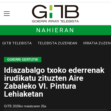
NAHIERAN
GITB TELEBISTA
TELEBISTA ZUZENEAN
IRRATIA ZUZE
GOIERRI GERTUTIK
Idiazabalgo txoko ederrenak
irudikatu zituzten Aire
Zabaleko VI. Pintura
Lehiaketan
GITB
2026ko maiatzaren 26a