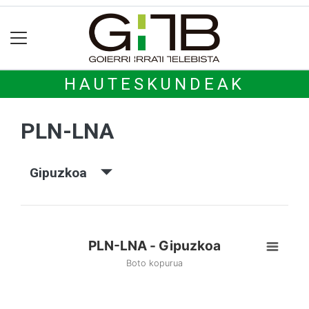
HAUTESKUNDEAK
PLN-LNA
Gipuzkoa
PLN-LNA - Gipuzkoa
Boto kopurua