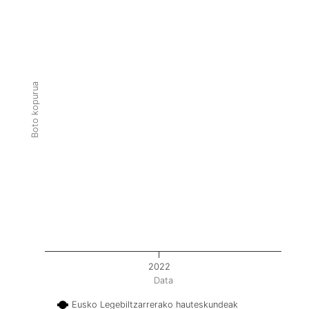
Boto kopurua
2022
Data
Eusko Legebiltzarrerako hauteskundeak