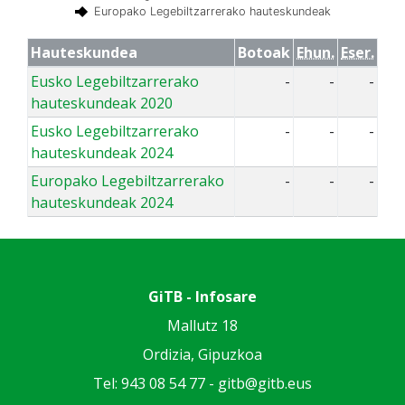
Europako Legebiltzarrerako hauteskundeak
Hauteskundea
Botoak
Ehun.
Eser.
Eusko Legebiltzarrerako
-
-
-
hauteskundeak 2020
Eusko Legebiltzarrerako
-
-
-
hauteskundeak 2024
Europako Legebiltzarrerako
-
-
-
hauteskundeak 2024
GiTB - Infosare
Mallutz 18
Ordizia, Gipuzkoa
Tel: 943 08 54 77 -
gitb@gitb.eus