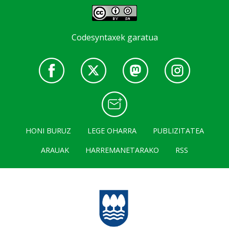
Codesyntaxek garatua
HONI BURUZ
LEGE OHARRA
PUBLIZITATEA
ARAUAK
HARREMANETARAKO
RSS