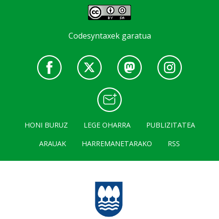
Codesyntaxek garatua
HONI BURUZ
LEGE OHARRA
PUBLIZITATEA
ARAUAK
HARREMANETARAKO
RSS