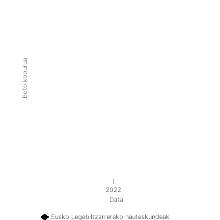
Boto kopurua
2022
Data
Eusko Legebiltzarrerako hauteskundeak