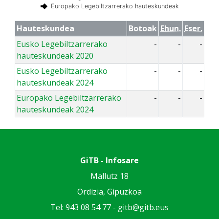
Europako Legebiltzarrerako hauteskundeak
Hauteskundea
Botoak
Ehun.
Eser.
Eusko Legebiltzarrerako
-
-
-
hauteskundeak 2020
Eusko Legebiltzarrerako
-
-
-
hauteskundeak 2024
Europako Legebiltzarrerako
-
-
-
hauteskundeak 2024
GiTB - Infosare
Mallutz 18
Ordizia, Gipuzkoa
Tel: 943 08 54 77 -
gitb@gitb.eus