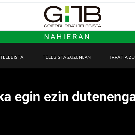
NAHIERAN
 TELEBISTA
TELEBISTA ZUZENEAN
IRRATIA Z
ka egin ezin dutenenga