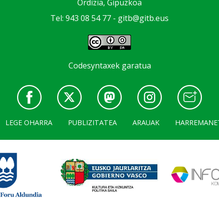
Ordizia, Gipuzkoa
Tel: 943 08 54 77 -
gitb@gitb.eus
Codesyntaxek garatua
LEGE OHARRA
PUBLIZITATEA
ARAUAK
HARREMANE