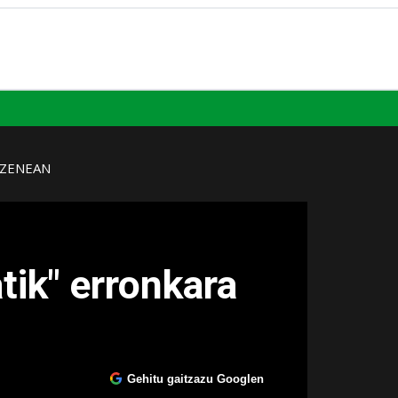
UZENEAN
tik" erronkara
Gehitu gaitzazu Googlen