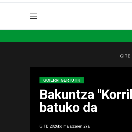
GITB
GOIERRI GERTUTIK
Bakuntza "Korri
batuko da
GITB
2026ko maiatzaren 27a