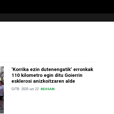
‘Korrika ezin dutenengatik’ erronkak
110 kilometro egin ditu Goierrin
esklerosi anizkoitzaren alde
GITB
2025 uzt 22
BEASAIN