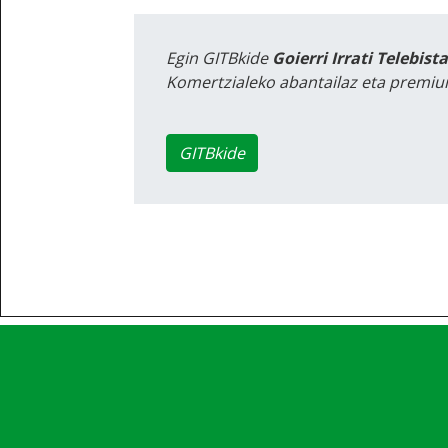
Egin GITBkide
Goierri Irrati Telebist
Komertzialeko abantailaz eta premiu
GITBkide