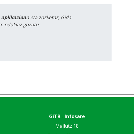
a aplikazioa
n eta zozketaz, Gida
m edukiaz gozatu.
GiTB - Infosare
Mallutz 18