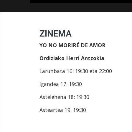
ZINEMA
YO NO MORIRÉ DE AMOR
Ordiziako Herri Antzokia
Larunbata 16: 19:30 eta 22:00
Igandea 17: 19:30
Astelehena 18: 19:30
Asteartea 19: 19:30