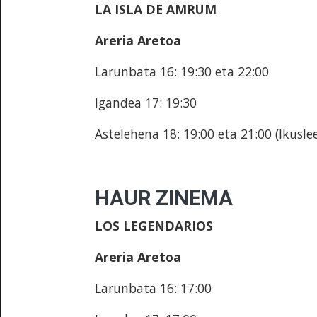
LA ISLA DE AMRUM
Areria Aretoa
Larunbata 16: 19:30 eta 22:00
Igandea 17: 19:30
Astelehena 18: 19:00 eta 21:00 (Ikusl
HAUR ZINEMA
LOS LEGENDARIOS
Areria Aretoa
Larunbata 16: 17:00