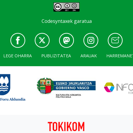
Codesyntaxek garatua
LEGE OHARRA
PUBLIZITATEA
ARAUAK
HARREMANE