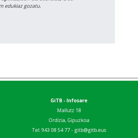
m edukiaz gozatu.
GiTB - Infosare
Mallutz 18
Ordizia, Gipuzkoa
Tel: 943 08 54 77 -
gitb@gitb.eus