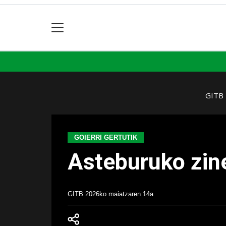
GITB
GOIERRI GERTUTIK
Asteburuko zin
GITB
2026ko maiatzaren 14a