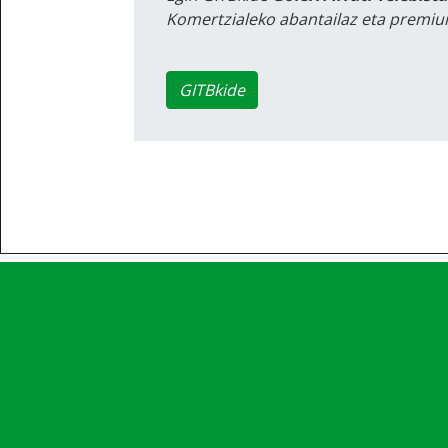
Komertzialeko abantailaz eta premiu
GITBkide