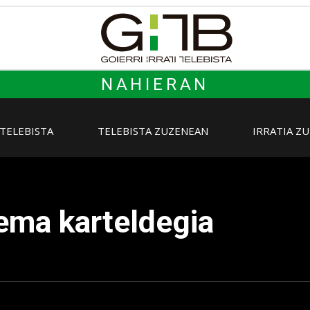
NAHIERAN
 TELEBISTA
TELEBISTA ZUZENEAN
IRRATIA Z
ema karteldegia