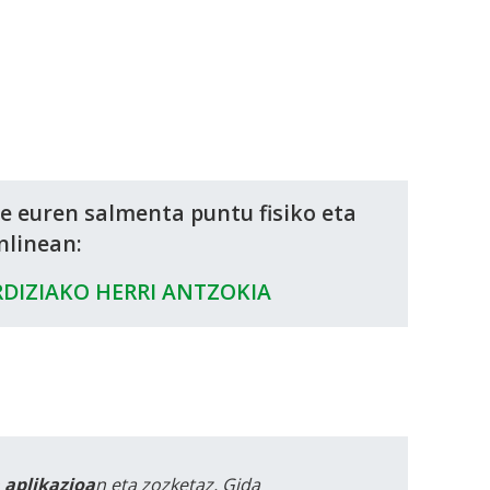
de euren salmenta puntu fisiko eta
nlinean:
DIZIAKO HERRI ANTZOKIA
a aplikazioa
n eta zozketaz, Gida