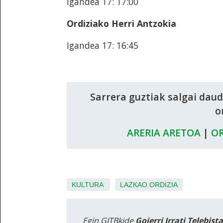
Igandea 17: 17:00
Ordiziako Herri Antzokia
Igandea 17: 16:45
Sarrera guztiak salgai dau
o
ARERIA ARETOA
|
OR
KULTURA
LAZKAO
ORDIZIA
Egin GITBkide
Goierri Irrati Telebist