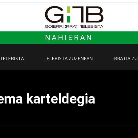
NAHIERAN
 TELEBISTA
TELEBISTA ZUZENEAN
IRRATIA Z
ema karteldegia