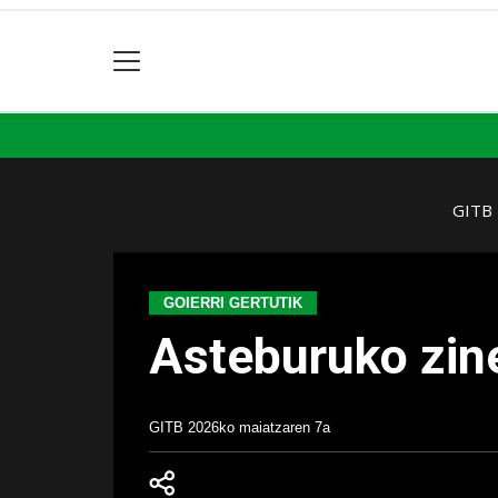
GITB
GOIERRI GERTUTIK
Asteburuko zin
GITB
2026ko maiatzaren 7a