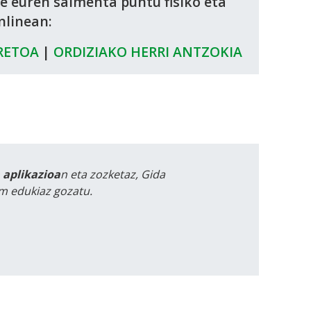
de euren salmenta puntu fisiko eta
nlinean:
RETOA
|
ORDIZIAKO HERRI ANTZOKIA
a aplikazioa
n eta zozketaz, Gida
m edukiaz gozatu.