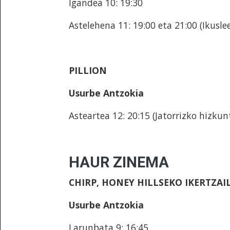
Igandea 10: 19:30
Astelehena 11: 19:00 eta 21:00 (Ikusl
PILLION
Usurbe Antzokia
Asteartea 12: 20:15 (Jatorrizko hizku
HAUR ZINEMA
CHIRP, HONEY HILLSEKO IKERTZAI
Usurbe Antzokia
Larunbata 9: 16:45