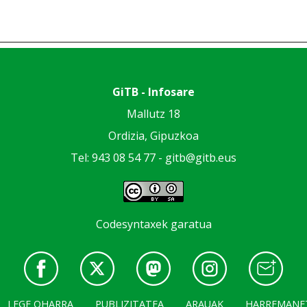
GiTB - Infosare
Mallutz 18
Ordizia, Gipuzkoa
Tel: 943 08 54 77 -
gitb@gitb.eus
Codesyntaxek garatua
LEGE OHARRA
PUBLIZITATEA
ARAUAK
HARREMANE