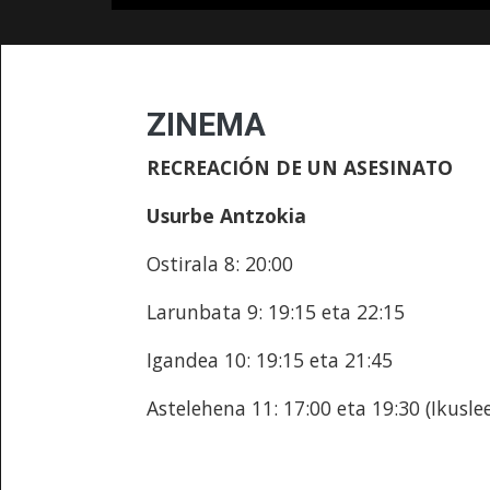
ZINEMA
RECREACIÓN DE UN ASESINATO
Usurbe Antzokia
Ostirala 8: 20:00
Larunbata 9: 19:15 eta 22:15
Igandea 10: 19:15 eta 21:45
Astelehena 11: 17:00 eta 19:30 (Ikusl