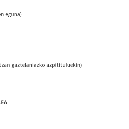
een eguna)
ntzan gaztelaniazko azpitituluekin)
LEA