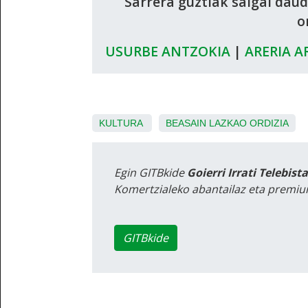
Sarrera guztiak salgai dau
o
USURBE ANTZOKIA
|
ARERIA A
KULTURA
BEASAIN
LAZKAO
ORDIZIA
Egin GITBkide
Goierri Irrati Telebist
Komertzialeko abantailaz eta premiu
GITBkide