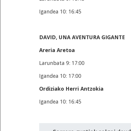
Igandea 10: 16:45
DAVID, UNA AVENTURA GIGANTE
Areria Aretoa
Larunbata 9: 17:00
Igandea 10: 17:00
Ordiziako Herri Antzokia
Igandea 10: 16:45