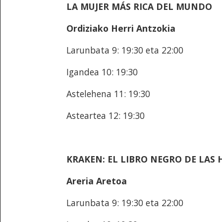
LA MUJER MÁS RICA DEL MUNDO
Ordiziako Herri Antzokia
Larunbata 9: 19:30 eta 22:00
Igandea 10: 19:30
Astelehena 11: 19:30
Asteartea 12: 19:30
KRAKEN: EL LIBRO NEGRO DE LAS
Areria Aretoa
Larunbata 9: 19:30 eta 22:00