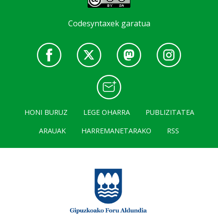
Codesyntaxek garatua
HONI BURUZ
LEGE OHARRA
PUBLIZITATEA
ARAUAK
HARREMANETARAKO
RSS