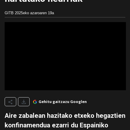
GITB
2025eko azaroaren 19a
Gehitu gaitzazu Googlen
Aire zabalean hazitako etxeko hegaztien
konfinamendua ezarri du Espainiko