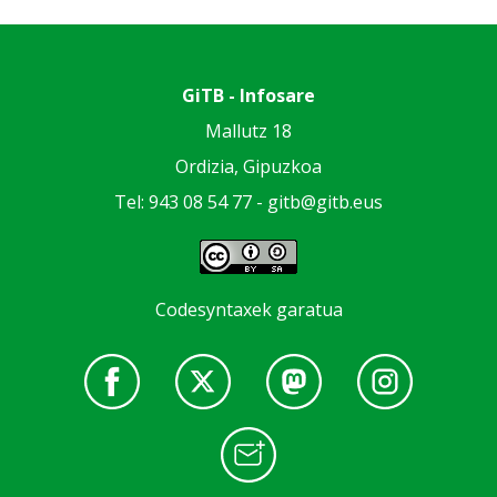
GiTB - Infosare
Mallutz 18
Ordizia, Gipuzkoa
Tel: 943 08 54 77 -
gitb@gitb.eus
Codesyntaxek garatua