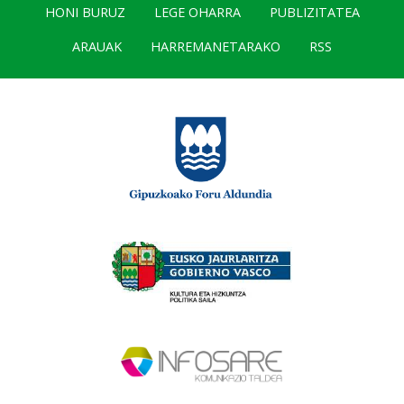
HONI BURUZ
LEGE OHARRA
PUBLIZITATEA
ARAUAK
HARREMANETARAKO
RSS