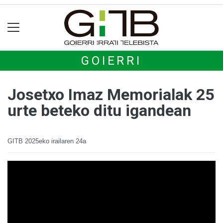
GOIERRI
Josetxo Imaz Memorialak 25
urte beteko ditu igandean
GITB
2025eko irailaren 24a