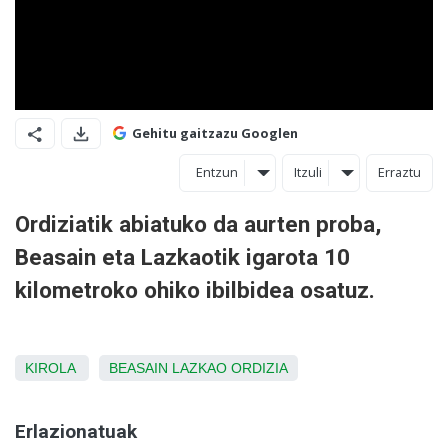
Gehitu gaitzazu Googlen
Entzun
Itzuli
Erraztu
Ordiziatik abiatuko da aurten proba,
Beasain eta Lazkaotik igarota 10
kilometroko ohiko ibilbidea osatuz.
KIROLA
BEASAIN
LAZKAO
ORDIZIA
Erlazionatuak