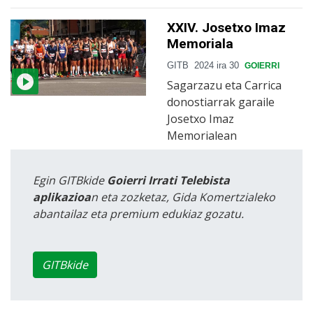
XXIV. Josetxo Imaz
Memoriala
GITB
2024 ira 30
GOIERRI
Sagarzazu eta Carrica
donostiarrak garaile
Josetxo Imaz
Memorialean
Egin GITBkide
Goierri Irrati Telebista
aplikazioa
n eta zozketaz, Gida Komertzialeko
abantailaz eta premium edukiaz gozatu.
GITBkide