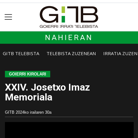
NAHIERAN
GITB TELEBISTA
TELEBISTA ZUZENEAN
IRRATIA ZUZE
GOIERRI KIROLARI
XXIV. Josetxo Imaz
Memoriala
GITB
2024ko irailaren 30a