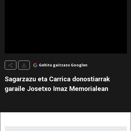
Gehitu gaitzazu Googlen
Sagarzazu eta Carrica donostiarrak
garaile Josetxo Imaz Memorialean