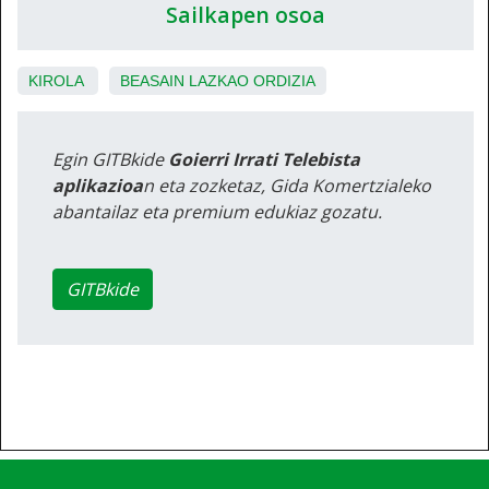
Sailkapen osoa
KIROLA
BEASAIN
LAZKAO
ORDIZIA
Egin GITBkide
Goierri Irrati Telebista
aplikazioa
n eta zozketaz, Gida Komertzialeko
abantailaz eta premium edukiaz gozatu.
GITBkide