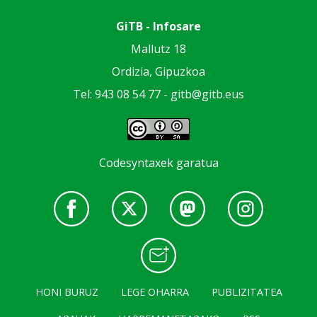
GiTB - Infosare
Mallutz 18
Ordizia, Gipuzkoa
Tel: 943 08 54 77 -
gitb@gitb.eus
Codesyntaxek garatua
HONI BURUZ
LEGE OHARRA
PUBLIZITATEA