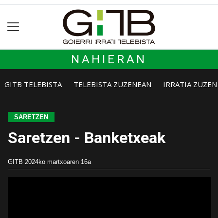
NAHIERAN
GITB TELEBISTA
TELEBISTA ZUZENEAN
IRRATIA ZUZE
SARETZEN
Saretzen - Banketxeak
GITB
2024ko martxoaren 16a