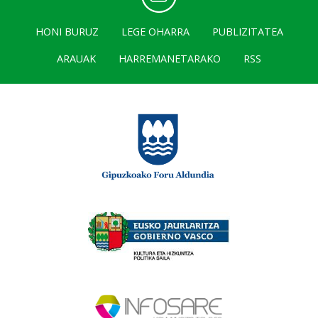
HONI BURUZ
LEGE OHARRA
PUBLIZITATEA
ARAUAK
HARREMANETARAKO
RSS