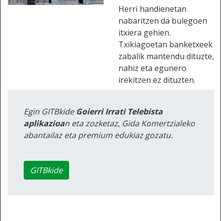
Herri handienetan
nabaritzen da bulegoen
itxiera gehien.
Txikiagoetan banketxeek
zabalik mantendu dituzte,
nahiz eta egunero
irekitzen ez dituzten.
Egin GITBkide
Goierri Irrati Telebista
aplikazioa
n eta zozketaz, Gida Komertzialeko
abantailaz eta premium edukiaz gozatu.
GITBkide