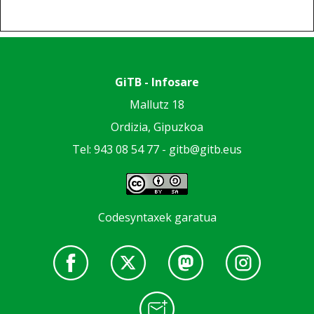
GiTB - Infosare
Mallutz 18
Ordizia, Gipuzkoa
Tel: 943 08 54 77 -
gitb@gitb.eus
Codesyntaxek garatua