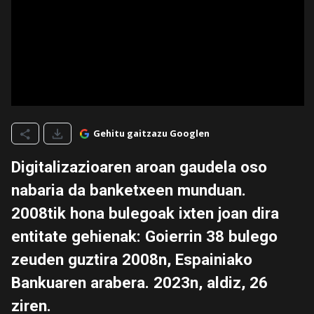
Gehitu gaitzazu Googlen
Digitalizazioaren aroan gaudela oso
nabaria da banketxeen munduan.
2008tik hona bulegoak ixten joan dira
entitate gehienak: Goierrin 38 bulego
zeuden guztira 2008n, Espainiako
Bankuaren arabera. 2023n, aldiz, 26
ziren.