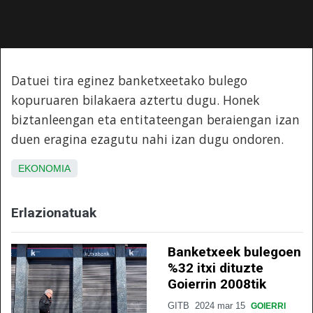
Datuei tira eginez banketxeetako bulego
kopuruaren bilakaera aztertu dugu. Honek
biztanleengan eta entitateengan beraiengan izan
duen eragina ezagutu nahi izan dugu ondoren.
EKONOMIA
Erlazionatuak
Banketxeek bulegoen
%32 itxi dituzte
Goierrin 2008tik
GITB
2024 mar 15
GOIERRI