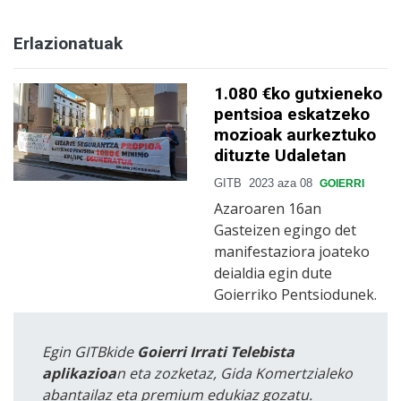
Erlazionatuak
1.080 €ko gutxieneko
pentsioa eskatzeko
mozioak aurkeztuko
dituzte Udaletan
GITB
2023 aza 08
GOIERRI
Azaroaren 16an
Gasteizen egingo det
manifestaziora joateko
deialdia egin dute
Goierriko Pentsiodunek.
Egin GITBkide
Goierri Irrati Telebista
aplikazioa
n eta zozketaz, Gida Komertzialeko
abantailaz eta premium edukiaz gozatu.