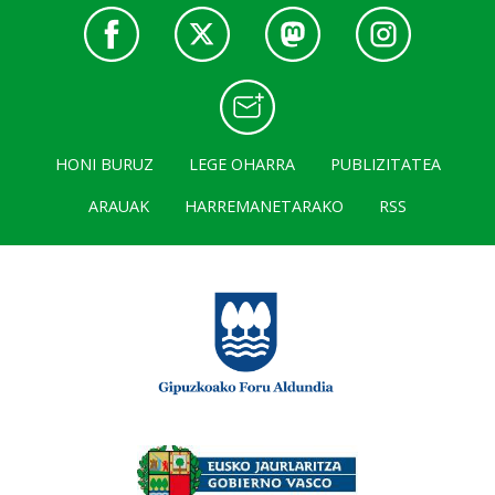
HONI BURUZ
LEGE OHARRA
PUBLIZITATEA
ARAUAK
HARREMANETARAKO
RSS