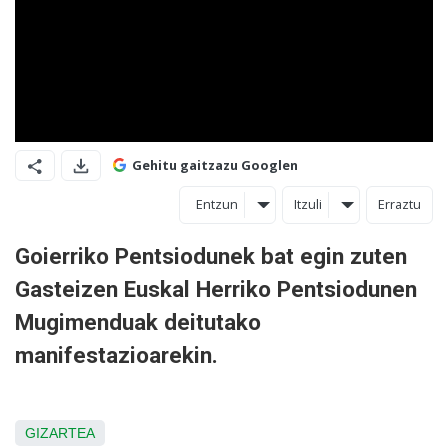
Gehitu gaitzazu Googlen
Entzun
Itzuli
Erraztu
Goierriko Pentsiodunek bat egin zuten
Gasteizen Euskal Herriko Pentsiodunen
Mugimenduak deitutako
manifestazioarekin.
GIZARTEA