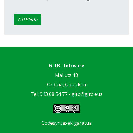
GITBkide
GiTB - Infosare
Mallutz 18
Ordizia, Gipuzkoa
Tel: 943 08 54 77 -
gitb@gitb.eus
Codesyntaxek garatua