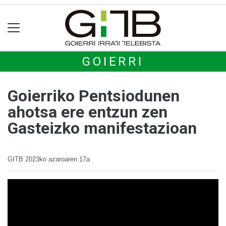
GOIERRI
Goierriko Pentsiodunen
ahotsa ere entzun zen
Gasteizko manifestazioan
GITB
2023ko azaroaren 17a