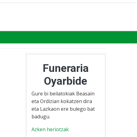
Funeraria
Oyarbide
Gure bi beilatokiak Beasain
eta Ordizian kokatzen dira
eta Lazkaon ere bulego bat
badugu.
Azken heriotzak