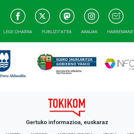
LEGE OHARRA
PUBLIZITATEA
ARAUAK
HARREMANE
Gertuko informazioa, euskaraz