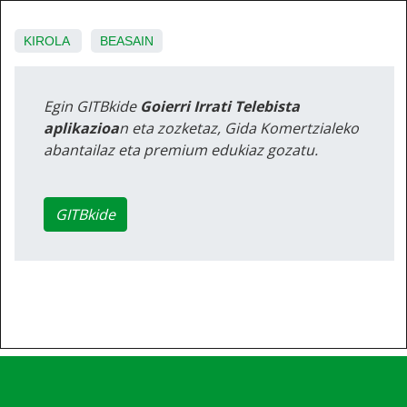
KIROLA
BEASAIN
Egin GITBkide
Goierri Irrati Telebista
aplikazioa
n eta zozketaz, Gida Komertzialeko
abantailaz eta premium edukiaz gozatu.
GITBkide