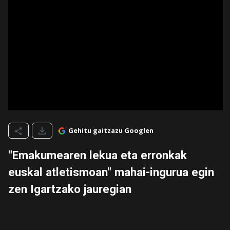
Gehitu gaitzazu Googlen
"Emakumearen lekua eta erronkak
euskal atletismoan" mahai-ingurua egin
zen Igartzako jauregian