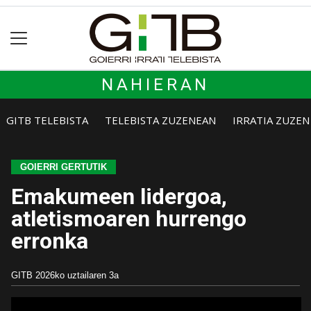
NAHIERAN
GITB TELEBISTA
TELEBISTA ZUZENEAN
IRRATIA ZUZE
GOIERRI GERTUTIK
Emakumeen lidergoa,
atletismoaren hurrengo
erronka
GITB
2026ko uztailaren 3a