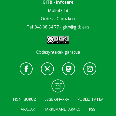
GiTB - Infosare
Mallutz 18
Ordizia, Gipuzkoa
Tel: 943 08 54 77 -
gitb@gitb.eus
Codesyntaxek garatua
HONI BURUZ
LEGE OHARRA
PUBLIZITATEA
ARAUAK
HARREMANETARAKO
RSS