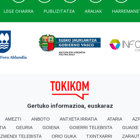
LEGE OHARRA
PUBLIZITATEA
ARAUAK
HARREMANE
Gertuko informazioa, euskaraz
AMEZTI
ANBOTO
ANTXETA IRRATIA
ATARIA
AZP
TIA
GEURIA
GOIENA
GOIERRI TELEBISTA
GUAIXE
IZMENDI TELEBISTA
ORIO GUKA
TXINTXARRI
ZARAUT