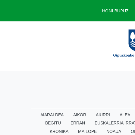
HONI BURUZ
AIARALDEA
AIKOR
AIURRI
ALEA
BEGITU
ERRAN
EUSKALERRIA IRRA
KRONIKA
MAILOPE
NOAUA
O