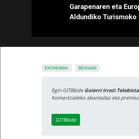
Garapenaren eta Europ
Aldundiko Turismoko 
EKONOMIA
BEASAIN
Egin GITBkide
Goierri Irrati Telebist
Komertzialeko abantailaz eta premiu
GITBkide