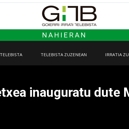
NAHIERAN
 TELEBISTA
TELEBISTA ZUZENEAN
IRRATIA Z
txea inauguratu dute