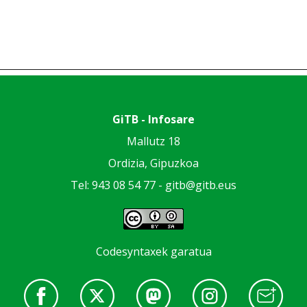
GiTB - Infosare
Mallutz 18
Ordizia, Gipuzkoa
Tel: 943 08 54 77 -
gitb@gitb.eus
Codesyntaxek garatua