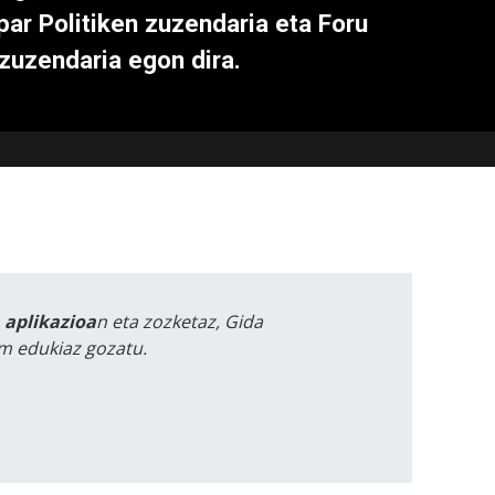
ar Politiken zuzendaria eta Foru
zuzendaria egon dira.
a aplikazioa
n eta zozketaz, Gida
m edukiaz gozatu.