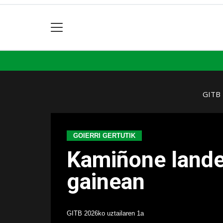
GITB
GOIERRI GERTUTIK
Kamiñone lande
gainean
GITB
2026ko uztailaren 1a