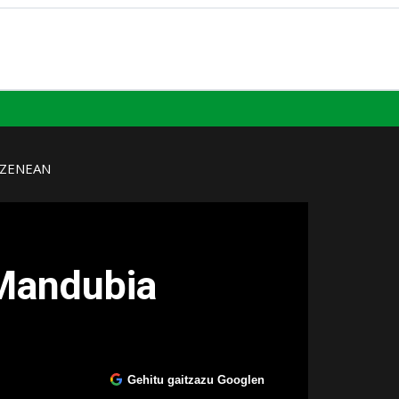
UZENEAN
 Mandubia
Gehitu gaitzazu Googlen