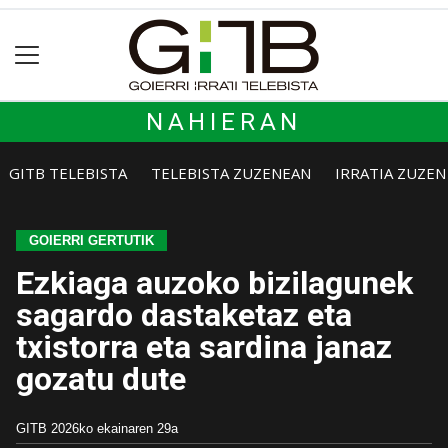
NAHIERAN
GITB TELEBISTA
TELEBISTA ZUZENEAN
IRRATIA ZUZE
GOIERRI GERTUTIK
Ezkiaga auzoko bizilagunek
sagardo dastaketaz eta
txistorra eta sardina janaz
gozatu dute
GITB
2026ko ekainaren 29a