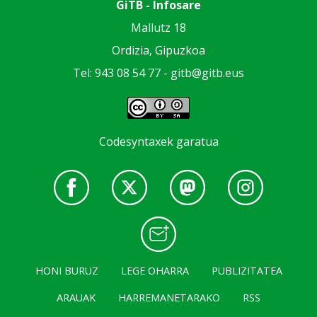
GiTB - Infosare
Mallutz 18
Ordizia, Gipuzkoa
Tel: 943 08 54 77 -
gitb@gitb.eus
Codesyntaxek garatua
HONI BURUZ
LEGE OHARRA
PUBLIZITATEA
ARAUAK
HARREMANETARAKO
RSS