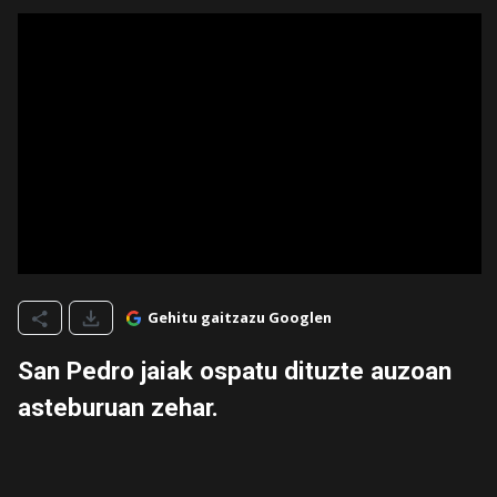
Gehitu gaitzazu Googlen
San Pedro jaiak ospatu dituzte auzoan
asteburuan zehar.