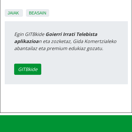
JAIAK
BEASAIN
Egin GITBkide
Goierri Irrati Telebista
aplikazioa
n eta zozketaz, Gida Komertzialeko
abantailaz eta premium edukiaz gozatu.
GITBkide