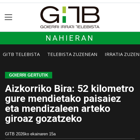
NAHIERAN
GITB TELEBISTA
TELEBISTA ZUZENEAN
IRRATIA ZUZE
GOIERRI GERTUTIK
Aizkorriko Bira: 52 kilometro
gure mendietako paisaiez
eta mendizaleen arteko
giroaz gozatzeko
GITB
2026ko ekainaren 15a