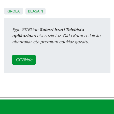
KIROLA
BEASAIN
Egin GITBkide
Goierri Irrati Telebista
aplikazioa
n eta zozketaz, Gida Komertzialeko
abantailaz eta premium edukiaz gozatu.
GITBkide