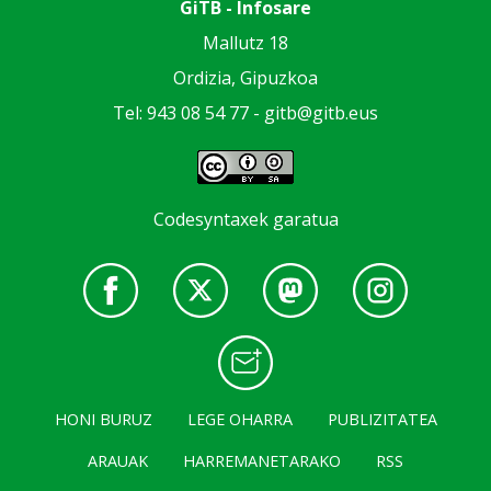
GiTB - Infosare
Mallutz 18
Ordizia, Gipuzkoa
Tel: 943 08 54 77 -
gitb@gitb.eus
Codesyntaxek garatua
HONI BURUZ
LEGE OHARRA
PUBLIZITATEA
ARAUAK
HARREMANETARAKO
RSS