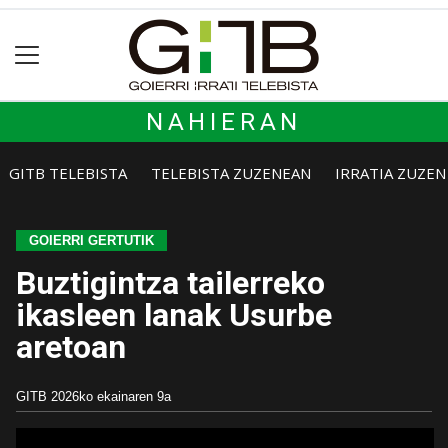
NAHIERAN
GITB TELEBISTA
TELEBISTA ZUZENEAN
IRRATIA ZUZE
GOIERRI GERTUTIK
Buztigintza tailerreko
ikasleen lanak Usurbe
aretoan
GITB
2026ko ekainaren 9a