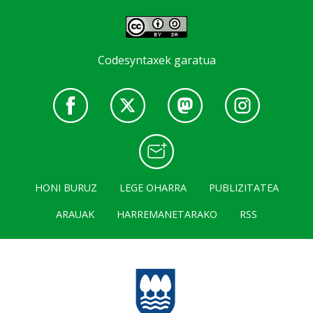
Codesyntaxek garatua
HONI BURUZ
LEGE OHARRA
PUBLIZITATEA
ARAUAK
HARREMANETARAKO
RSS