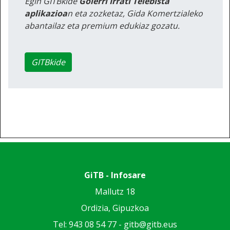
Egin GITBkide
Goierri Irrati Telebista
aplikazioa
n eta zozketaz, Gida Komertzialeko
abantailaz eta premium edukiaz gozatu.
GITBkide
GiTB - Infosare
Mallutz 18
Ordizia, Gipuzkoa
Tel: 943 08 54 77 -
gitb@gitb.eus