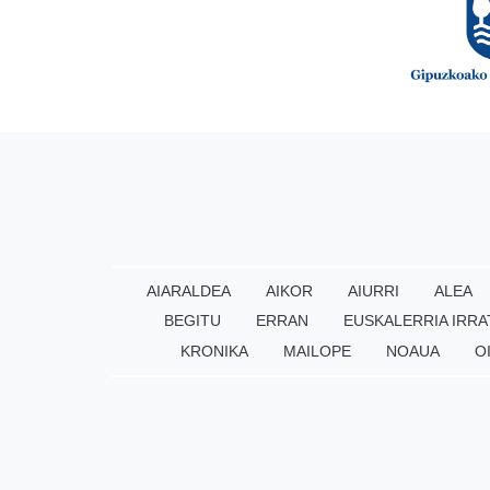
AIARALDEA
AIKOR
AIURRI
ALEA
BEGITU
ERRAN
EUSKALERRIA IRRA
KRONIKA
MAILOPE
NOAUA
O