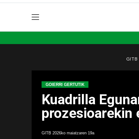
GITB
GOIERRI GERTUTIK
Kuadrilla Eguna
prozesioarekin 
GITB
2026ko maiatzaren 19a