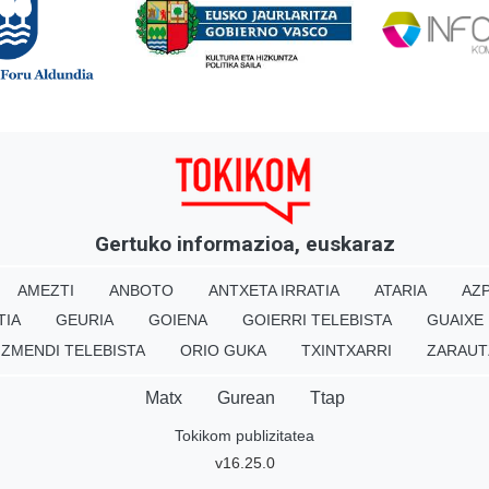
Gertuko informazioa, euskaraz
AMEZTI
ANBOTO
ANTXETA IRRATIA
ATARIA
AZP
TIA
GEURIA
GOIENA
GOIERRI TELEBISTA
GUAIXE
IZMENDI TELEBISTA
ORIO GUKA
TXINTXARRI
ZARAUT
Matx
Gurean
Ttap
Tokikom publizitatea
v16.25.0