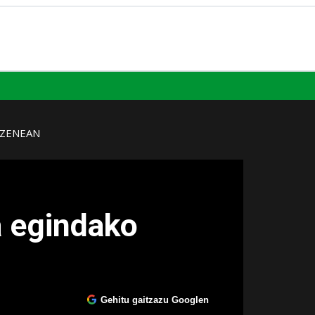
UZENEAN
a egindako
Gehitu gaitzazu Googlen