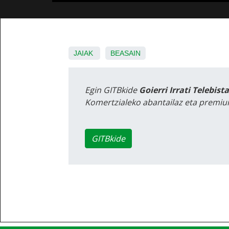
JAIAK
BEASAIN
Egin GITBkide
Goierri Irrati Telebist
Komertzialeko abantailaz eta premiu
GITBkide