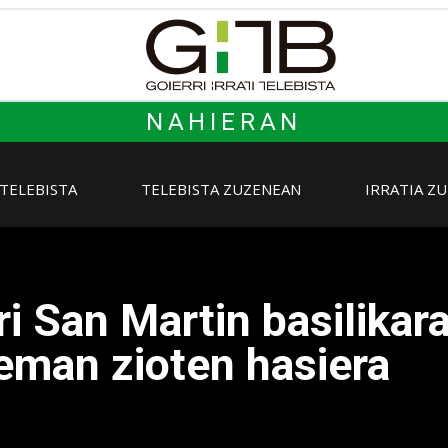
NAHIERAN
 TELEBISTA
TELEBISTA ZUZENEAN
IRRATIA Z
ri San Martin basilikar
eman zioten hasiera