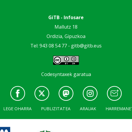
GiTB - Infosare
Mallutz 18
Ordizia, Gipuzkoa
Tel: 943 08 54 77 -
gitb@gitb.eus
Codesyntaxek garatua
LEGE OHARRA
PUBLIZITATEA
ARAUAK
HARREMANE