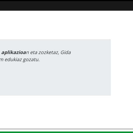
a aplikazioa
n eta zozketaz, Gida
m edukiaz gozatu.