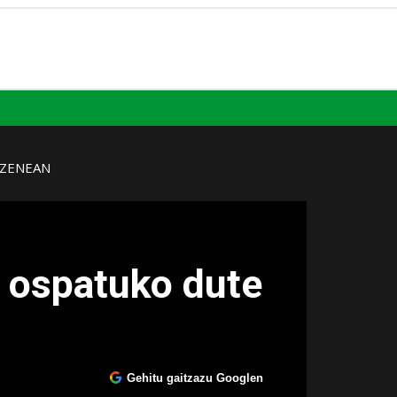
UZENEAN
n ospatuko dute
Gehitu gaitzazu Googlen