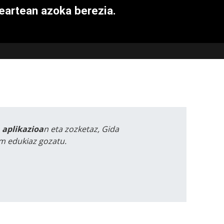
eartean azoka berezia.
a aplikazioa
n eta zozketaz, Gida
m edukiaz gozatu.