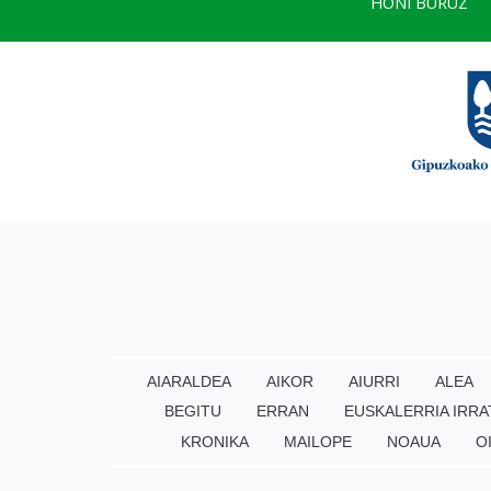
HONI BURUZ
AIARALDEA
AIKOR
AIURRI
ALEA
BEGITU
ERRAN
EUSKALERRIA IRRA
KRONIKA
MAILOPE
NOAUA
O