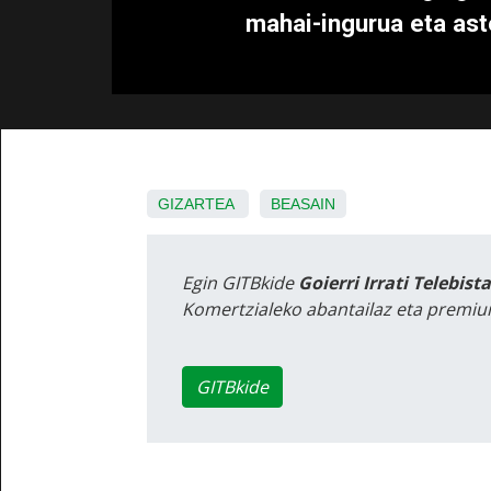
mahai-ingurua eta ast
GIZARTEA
BEASAIN
Egin GITBkide
Goierri Irrati Telebist
Komertzialeko abantailaz eta premiu
GITBkide