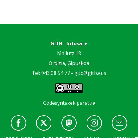
GiTB - Infosare
Mallutz 18
Ordizia, Gipuzkoa
Tel: 943 08 54 77 -
gitb@gitb.eus
Codesyntaxek garatua