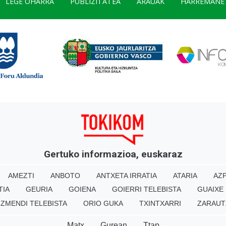
LEGE OHARRA
PUBLIZITATEA
ARAUAK
HARREMANE
Gertuko informazioa, euskaraz
AMEZTI
ANBOTO
ANTXETA IRRATIA
ATARIA
AZP
TIA
GEURIA
GOIENA
GOIERRI TELEBISTA
GUAIXE
IZMENDI TELEBISTA
ORIO GUKA
TXINTXARRI
ZARAUT
Matx
Gurean
Ttap