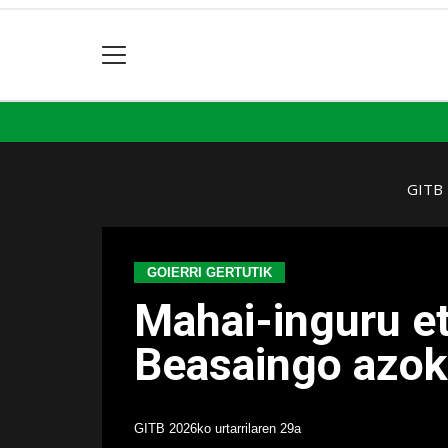
GITB
GOIERRI GERTUTIK
Mahai-inguru et
Beasaingo azo
GITB
2026ko urtarrilaren 29a