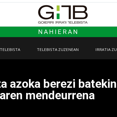
NAHIERAN
 TELEBISTA
TELEBISTA ZUZENEAN
IRRATIA Z
a azoka berezi bateki
karen mendeurrena