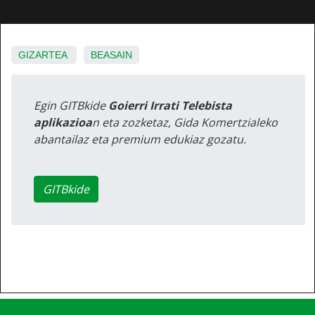
GIZARTEA
BEASAIN
Egin GITBkide
Goierri Irrati Telebista
aplikazioa
n eta zozketaz, Gida Komertzialeko
abantailaz eta premium edukiaz gozatu.
GITBkide