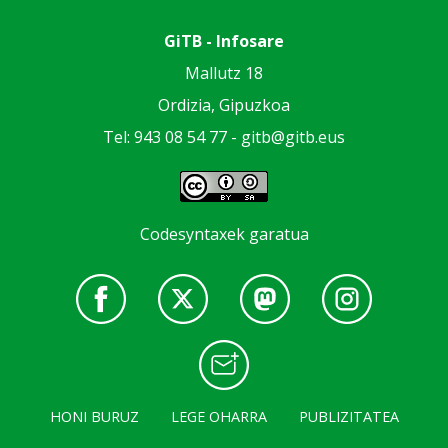
GiTB - Infosare
Mallutz 18
Ordizia, Gipuzkoa
Tel: 943 08 54 77 -
gitb@gitb.eus
Codesyntaxek garatua
HONI BURUZ
LEGE OHARRA
PUBLIZITATEA