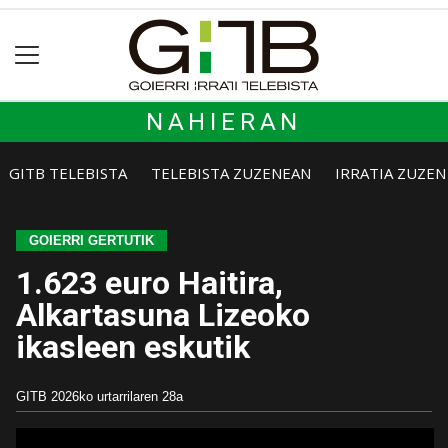
NAHIERAN
GITB TELEBISTA
TELEBISTA ZUZENEAN
IRRATIA ZUZE
GOIERRI GERTUTIK
1.623 euro Haitira,
Alkartasuna Lizeoko
ikasleen eskutik
GITB
2026ko urtarrilaren 28a