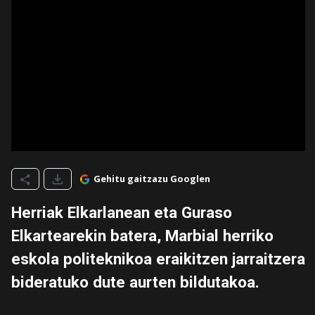
Gehitu gaitzazu Googlen
Herriak Elkarlanean eta Guraso
Elkartearekin batera, Marbial herriko
eskola politeknikoa eraikitzen jarraitzera
bideratuko dute aurten bildutakoa.