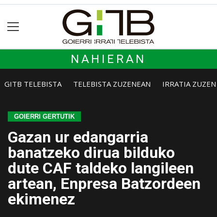
NAHIERAN
GITB TELEBISTA
TELEBISTA ZUZENEAN
IRRATIA ZUZE
GOIERRI GERTUTIK
Gazan ur edangarria
banatzeko dirua bilduko
dute CAF taldeko langileen
artean, Enpresa Batzordeen
ekimenez