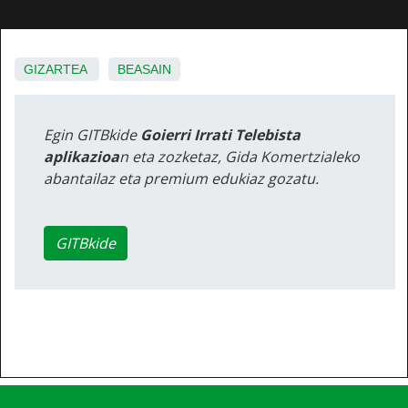
GIZARTEA
BEASAIN
Egin GITBkide
Goierri Irrati Telebista
aplikazioa
n eta zozketaz, Gida Komertzialeko
abantailaz eta premium edukiaz gozatu.
GITBkide