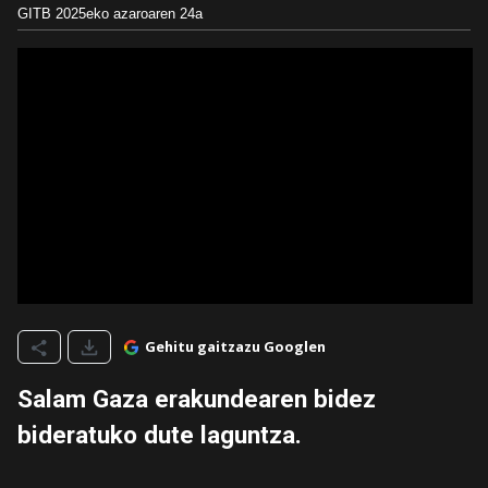
GITB
2025eko azaroaren 24a
Gehitu gaitzazu Googlen
Salam Gaza erakundearen bidez
bideratuko dute laguntza.