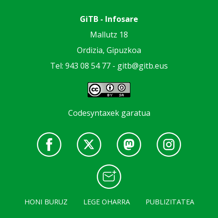
GiTB - Infosare
Mallutz 18
Ordizia, Gipuzkoa
Tel: 943 08 54 77 -
gitb@gitb.eus
Codesyntaxek garatua
HONI BURUZ
LEGE OHARRA
PUBLIZITATEA