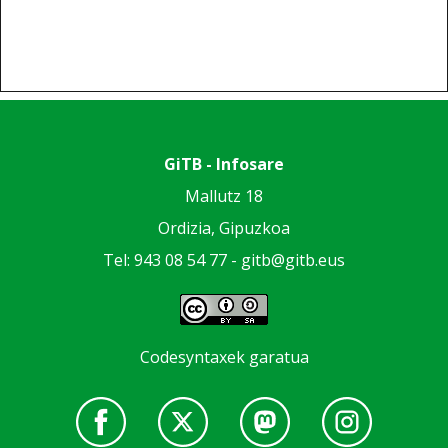
GiTB - Infosare
Mallutz 18
Ordizia, Gipuzkoa
Tel: 943 08 54 77 -
gitb@gitb.eus
Codesyntaxek garatua