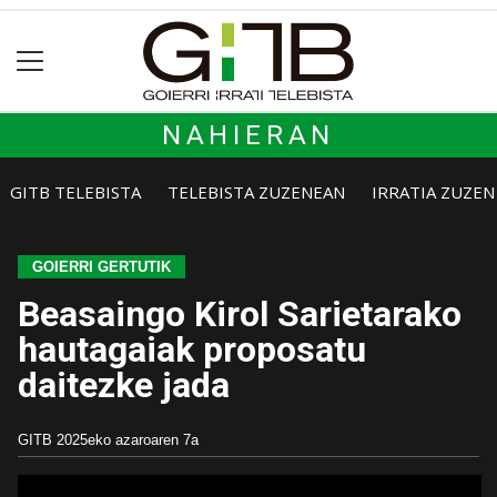
NAHIERAN
GITB TELEBISTA
TELEBISTA ZUZENEAN
IRRATIA ZUZE
GOIERRI GERTUTIK
Beasaingo Kirol Sarietarako
hautagaiak proposatu
daitezke jada
GITB
2025eko azaroaren 7a