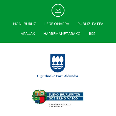
HONI BURUZ
LEGE OHARRA
PUBLIZITATEA
ARAUAK
HARREMANETARAKO
RSS