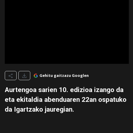
Gehitu gaitzazu Googlen
Aurtengoa sarien 10. edizioa izango da
eta ekitaldia abenduaren 22an ospatuko
da Igartzako jauregian.