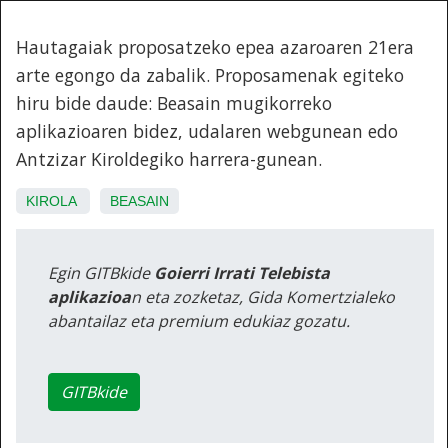
Hautagaiak proposatzeko epea azaroaren 21era
arte egongo da zabalik. Proposamenak egiteko
hiru bide daude: Beasain mugikorreko
aplikazioaren bidez, udalaren webgunean edo
Antzizar Kiroldegiko harrera-gunean.
KIROLA
BEASAIN
Egin GITBkide
Goierri Irrati Telebista
aplikazioa
n eta zozketaz, Gida Komertzialeko
abantailaz eta premium edukiaz gozatu.
GITBkide