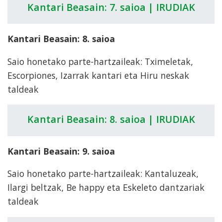
Kantari Beasain: 7. saioa | IRUDIAK
Kantari Beasain: 8. saioa
Saio honetako parte-hartzaileak: Tximeletak,
Escorpiones, Izarrak kantari eta Hiru neskak
taldeak
Kantari Beasain: 8. saioa | IRUDIAK
Kantari Beasain: 9. saioa
Saio honetako parte-hartzaileak: Kantaluzeak,
Ilargi beltzak, Be happy eta Eskeleto dantzariak
taldeak