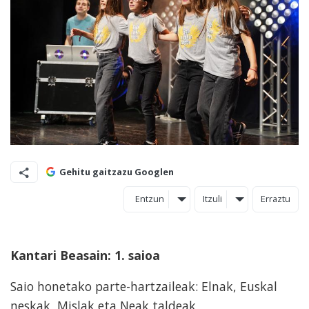
Gehitu gaitzazu Googlen
Entzun
Itzuli
Erraztu
Kantari Beasain: 1. saioa
Saio honetako parte-hartzaileak: Elnak, Euskal
neskak, Mislak eta Neak taldeak