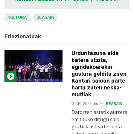
KULTURA
BEASAIN
Erlazionatuak
Urduritasuna alde
batera utzita,
egindakoarekin
gustura gelditu ziren
Kantari saioan parte
hartu zuten neska-
mutilak
GITB
2024 ots 26
BEASAIN
Datorren astetik aurrera
emitituko ditugu saio
guztiak asteartero eta
ostegunero, gaueko