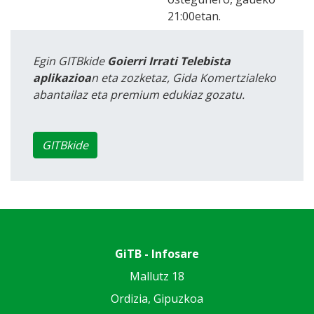
21:00etan.
Egin GITBkide
Goierri Irrati Telebista
aplikazioa
n eta zozketaz, Gida Komertzialeko
abantailaz eta premium edukiaz gozatu.
GITBkide
GiTB - Infosare
Mallutz 18
Ordizia, Gipuzkoa