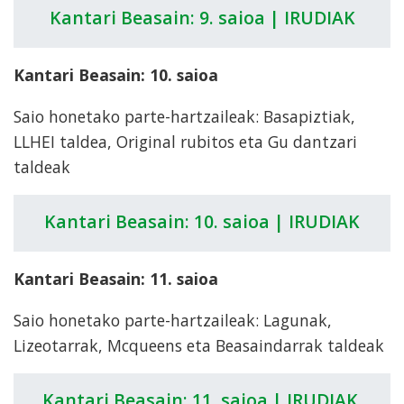
Kantari Beasain: 9. saioa | IRUDIAK
Kantari Beasain: 10. saioa
Saio honetako parte-hartzaileak: Basapiztiak,
LLHEI taldea, Original rubitos eta Gu dantzari
taldeak
Kantari Beasain: 10. saioa | IRUDIAK
Kantari Beasain: 11. saioa
Saio honetako parte-hartzaileak: Lagunak,
Lizeotarrak, Mcqueens eta Beasaindarrak taldeak
Kantari Beasain: 11. saioa | IRUDIAK