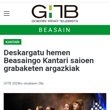
BEASAIN
KANTARI
Deskargatu hemen
Beasaingo Kantari saioen
grabaketen argazkiak
GITB
2024ko otsailaren 28a