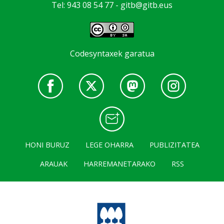
Tel: 943 08 54 77 -
gitb@gitb.eus
Codesyntaxek garatua
HONI BURUZ
LEGE OHARRA
PUBLIZITATEA
ARAUAK
HARREMANETARAKO
RSS