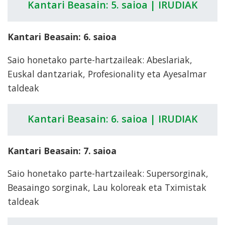
Kantari Beasain: 5. saioa | IRUDIAK
Kantari Beasain: 6. saioa
Saio honetako parte-hartzaileak: Abeslariak,
Euskal dantzariak, Profesionality eta Ayesalmar
taldeak
Kantari Beasain: 6. saioa | IRUDIAK
Kantari Beasain: 7. saioa
Saio honetako parte-hartzaileak: Supersorginak,
Beasaingo sorginak, Lau koloreak eta Tximistak
taldeak