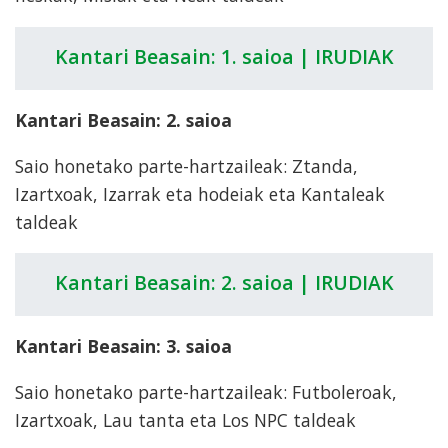
Kantari Beasain: 1. saioa | IRUDIAK
Kantari Beasain: 2. saioa
Saio honetako parte-hartzaileak: Ztanda,
Izartxoak, Izarrak eta hodeiak eta Kantaleak
taldeak
Kantari Beasain: 2. saioa | IRUDIAK
Kantari Beasain: 3. saioa
Saio honetako parte-hartzaileak: Futboleroak,
Izartxoak, Lau tanta eta Los NPC taldeak