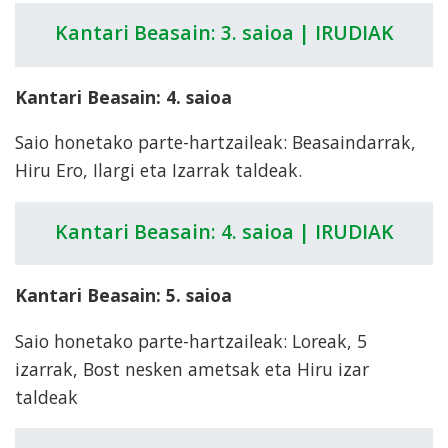
Kantari Beasain: 3. saioa | IRUDIAK
Kantari Beasain: 4. saioa
Saio honetako parte-hartzaileak: Beasaindarrak,
Hiru Ero, Ilargi eta Izarrak taldeak.
Kantari Beasain: 4. saioa | IRUDIAK
Kantari Beasain: 5. saioa
Saio honetako parte-hartzaileak: Loreak, 5
izarrak, Bost nesken ametsak eta Hiru izar
taldeak