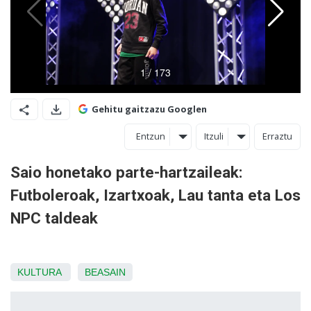
Gehitu gaitzazu Googlen
Entzun
Itzuli
Erraztu
Saio honetako parte-hartzaileak:
Futboleroak, Izartxoak, Lau tanta eta Los
NPC taldeak
KULTURA
BEASAIN