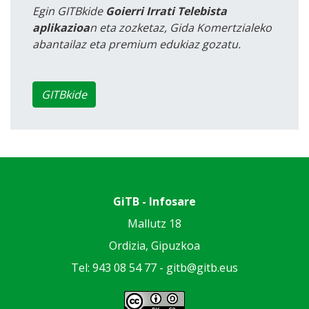
Egin GITBkide
Goierri Irrati Telebista
aplikazioa
n eta zozketaz, Gida Komertzialeko
abantailaz eta premium edukiaz gozatu.
GITBkide
GiTB - Infosare
Mallutz 18
Ordizia, Gipuzkoa
Tel: 943 08 54 77 -
gitb@gitb.eus