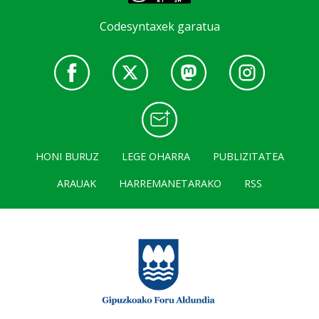
Codesyntaxek garatua
HONI BURUZ
LEGE OHARRA
PUBLIZITATEA
ARAUAK
HARREMANETARAKO
RSS