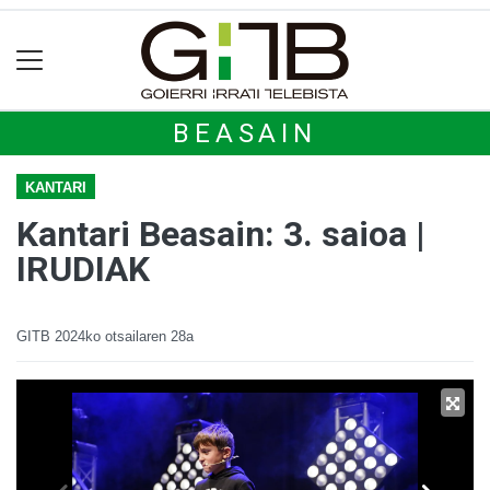
BEASAIN
KANTARI
Kantari Beasain: 3. saioa |
IRUDIAK
GITB
2024ko otsailaren 28a