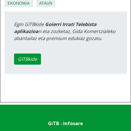
EKONOMIA
ATAUN
Egin GITBkide
Goierri Irrati Telebista
aplikazioa
n eta zozketaz, Gida Komertzialeko
abantailaz eta premium edukiaz gozatu.
GITBkide
GiTB - Infosare