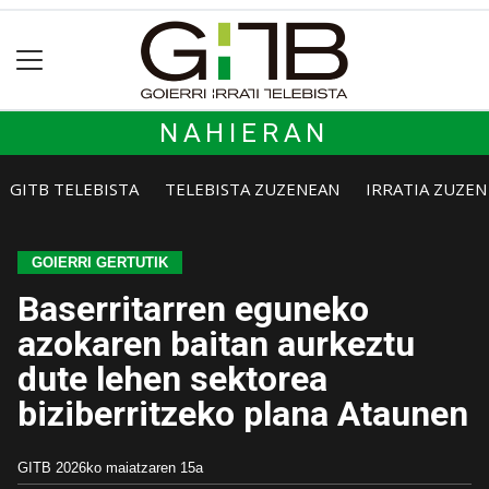
NAHIERAN
GITB TELEBISTA
TELEBISTA ZUZENEAN
IRRATIA ZUZE
GOIERRI GERTUTIK
Baserritarren eguneko
azokaren baitan aurkeztu
dute lehen sektorea
biziberritzeko plana Ataunen
GITB
2026ko maiatzaren 15a