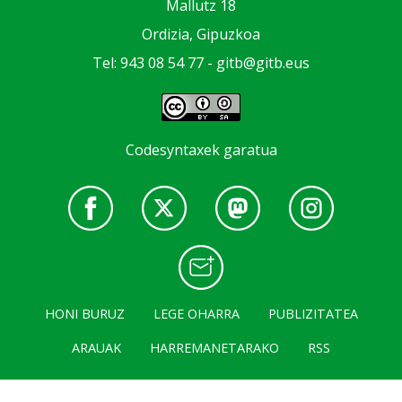
Mallutz 18
Ordizia, Gipuzkoa
Tel: 943 08 54 77 -
gitb@gitb.eus
Codesyntaxek garatua
HONI BURUZ
LEGE OHARRA
PUBLIZITATEA
ARAUAK
HARREMANETARAKO
RSS