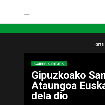
GITB
GOIERRI GERTUTIK
Gipuzkoako San
Ataungoa Euska
dela dio