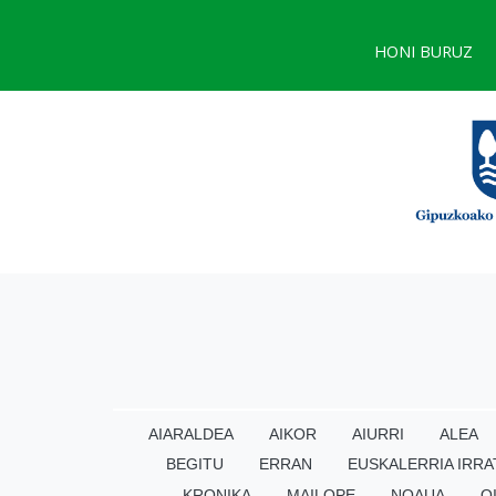
HONI BURUZ
AIARALDEA
AIKOR
AIURRI
ALEA
BEGITU
ERRAN
EUSKALERRIA IRRA
KRONIKA
MAILOPE
NOAUA
O