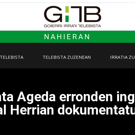
NAHIERAN
 TELEBISTA
TELEBISTA ZUZENEAN
IRRATIA Z
ta Ageda erronden ing
l Herrian dokumentatu