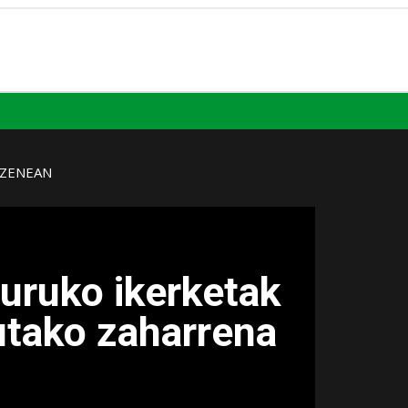
UZENEAN
uruko ikerketak
tako zaharrena