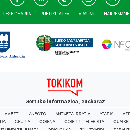
LEGE OHARRA
PUBLIZITATEA
ARAUAK
HARREMANE
Gertuko informazioa, euskaraz
AMEZTI
ANBOTO
ANTXETA IRRATIA
ATARIA
AZP
TIA
GEURIA
GOIENA
GOIERRI TELEBISTA
GUAIXE
IZMENDI TELEBISTA
ORIO GUKA
TXINTXARRI
ZARAUT