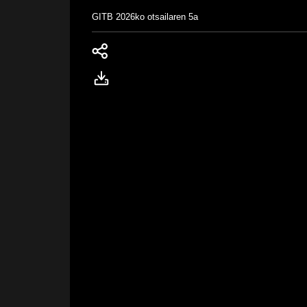
GITB
2026ko otsailaren 5a