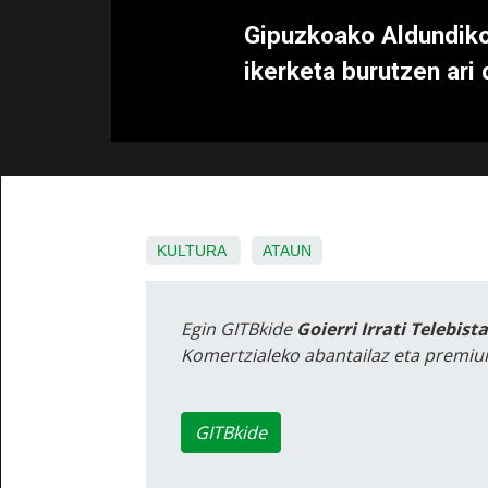
Gipuzkoako Aldundiko
ikerketa burutzen ari
KULTURA
ATAUN
Egin GITBkide
Goierri Irrati Telebist
Komertzialeko abantailaz eta premiu
GITBkide