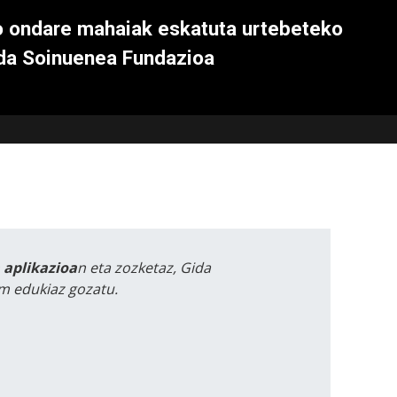
 ondare mahaiak eskatuta urtebeteko
 da Soinuenea Fundazioa
a aplikazioa
n eta zozketaz, Gida
m edukiaz gozatu.