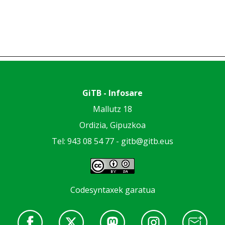
GiTB - Infosare
Mallutz 18
Ordizia, Gipuzkoa
Tel: 943 08 54 77 -
gitb@gitb.eus
Codesyntaxek garatua