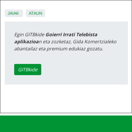
JAIAK
ATAUN
Egin GITBkide
Goierri Irrati Telebista
aplikazioa
n eta zozketaz, Gida Komertzialeko
abantailaz eta premium edukiaz gozatu.
GITBkide