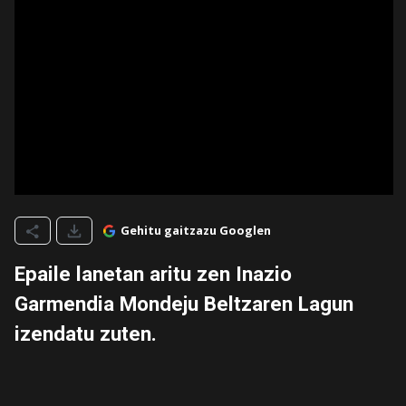
Gehitu gaitzazu Googlen
Epaile lanetan aritu zen Inazio
Garmendia Mondeju Beltzaren Lagun
izendatu zuten.