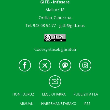
GiTB - Infosare
Mallutz 18
Ordizia, Gipuzkoa
Tel: 943 08 54 77 -
gitb@gitb.eus
Codesyntaxek garatua
HONI BURUZ
LEGE OHARRA
PUBLIZITATEA
ARAUAK
HARREMANETARAKO
RSS