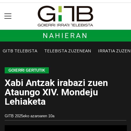
NAHIERAN
GITB TELEBISTA
TELEBISTA ZUZENEAN
IRRATIA ZUZE
GOIERRI GERTUTIK
Xabi Antzak irabazi zuen
Ataungo XIV. Mondeju
Lehiaketa
GITB
2025eko azaroaren 10a