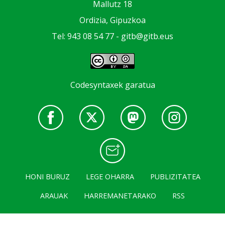
Mallutz 18
Ordizia, Gipuzkoa
Tel: 943 08 54 77 -
gitb@gitb.eus
Codesyntaxek garatua
HONI BURUZ
LEGE OHARRA
PUBLIZITATEA
ARAUAK
HARREMANETARAKO
RSS