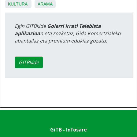
KULTURA
ARAMA
Egin GITBkide
Goierri Irrati Telebista
aplikazioa
n eta zozketaz, Gida Komertzialeko
abantailaz eta premium edukiaz gozatu.
GITBkide
GiTB - Infosare