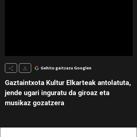
Gehitu gaitzazu Googlen
Gaztaintxota Kultur Elkarteak antolatuta,
jende ugari inguratu da giroaz eta
musikaz gozatzera