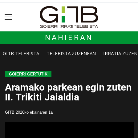
NAHIERAN
GITB TELEBISTA
TELEBISTA ZUZENEAN
IRRATIA ZUZE
GOIERRI GERTUTIK
Aramako parkean egin zuten
II. Trikiti Jaialdia
GITB
2026ko ekainaren 1a