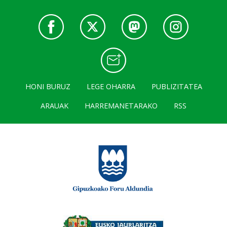
HONI BURUZ
LEGE OHARRA
PUBLIZITATEA
ARAUAK
HARREMANETARAKO
RSS