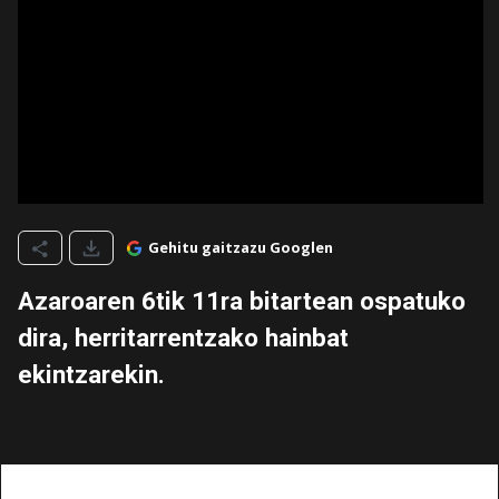
Gehitu gaitzazu Googlen
Azaroaren 6tik 11ra bitartean ospatuko
dira, herritarrentzako hainbat
ekintzarekin.