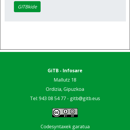
GITBkide
GiTB - Infosare
Mallutz 18
Ordizia, Gipuzkoa
Tel: 943 08 54 77 -
gitb@gitb.eus
Codesyntaxek garatua