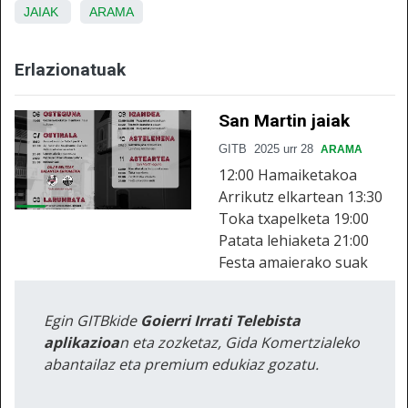
JAIAK
ARAMA
Erlazionatuak
San Martin jaiak
GITB
2025 urr 28
ARAMA
12:00 Hamaiketakoa
Arrikutz elkartean 13:30
Toka txapelketa 19:00
Patata lehiaketa 21:00
Festa amaierako suak
Egin GITBkide
Goierri Irrati Telebista
aplikazioa
n eta zozketaz, Gida Komertzialeko
abantailaz eta premium edukiaz gozatu.