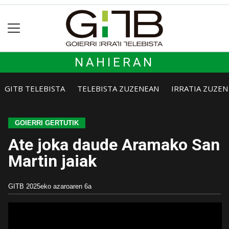
NAHIERAN
GITB TELEBISTA
TELEBISTA ZUZENEAN
IRRATIA ZUZE
GOIERRI GERTUTIK
Ate joka daude Aramako San
Martin jaiak
GITB
2025eko azaroaren 6a