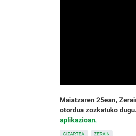
Maiatzaren 25ean, Zerai
otordua zozkatuko dugu.
aplikazioan.
GIZARTEA
ZERAIN