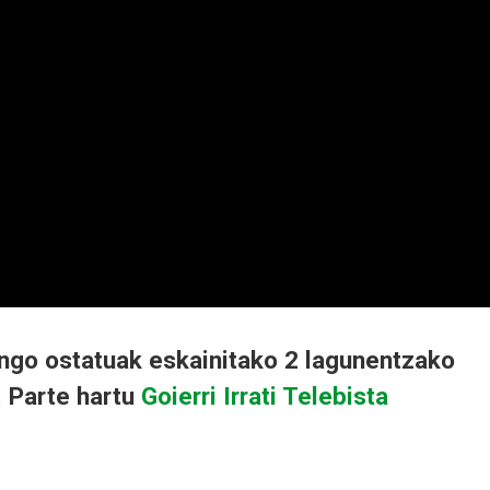
ngo ostatuak eskainitako 2 lagunentzako
 Parte hartu
Goierri Irrati Telebista