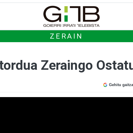
ZERAIN
tordua Zeraingo Ostat
Gehitu gaitz