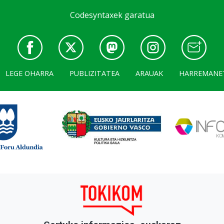
Codesyntaxek garatua
LEGE OHARRA
PUBLIZITATEA
ARAUAK
HARREMANE