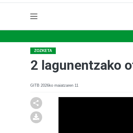
ZOZKETA
2 lagunentzako o
GITB
2026ko maiatzaren 11