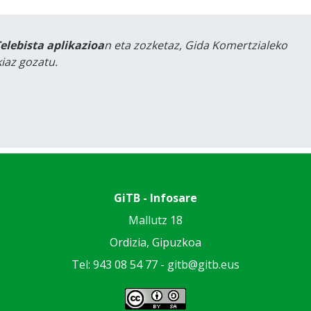
Telebista aplikazioa
n eta zozketaz, Gida Komertzialeko
iaz gozatu.
GiTB - Infosare
Mallutz 18
Ordizia, Gipuzkoa
Tel: 943 08 54 77 -
gitb@gitb.eus