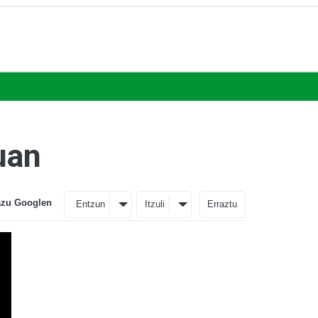
uan
azu Googlen
Entzun
Itzuli
Erraztu