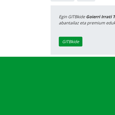
Egin GITBkide
Goierri Irrati 
abantailaz eta premium eduk
GITBkide