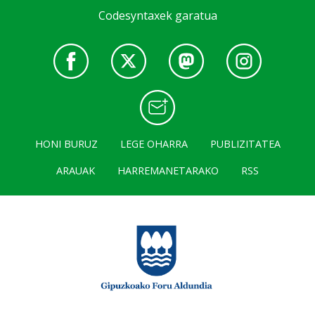
Codesyntaxek garatua
HONI BURUZ
LEGE OHARRA
PUBLIZITATEA
ARAUAK
HARREMANETARAKO
RSS