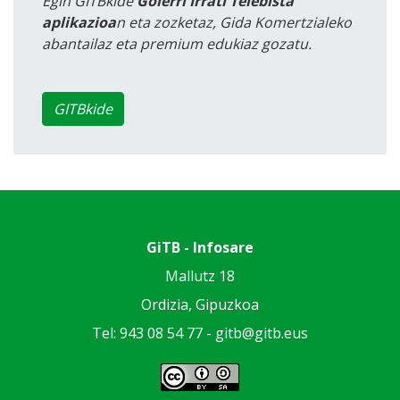
Egin GITBkide
Goierri Irrati Telebista
aplikazioa
n eta zozketaz, Gida Komertzialeko
abantailaz eta premium edukiaz gozatu.
GITBkide
GiTB - Infosare
Mallutz 18
Ordizia, Gipuzkoa
Tel: 943 08 54 77 -
gitb@gitb.eus