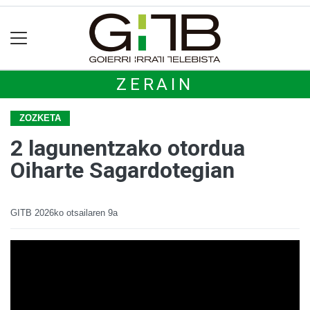
ZERAIN
ZOZKETA
2 lagunentzako otordua
Oiharte Sagardotegian
GITB
2026ko otsailaren 9a