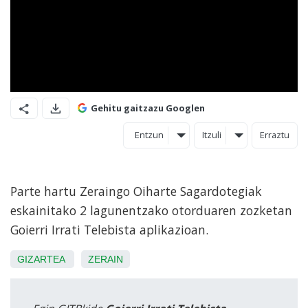
Gehitu gaitzazu Googlen
Entzun
Itzuli
Erraztu
Parte hartu Zeraingo Oiharte Sagardotegiak
eskainitako 2 lagunentzako otorduaren zozketan
Goierri Irrati Telebista aplikazioan.
GIZARTEA
ZERAIN