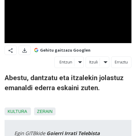
Gehitu gaitzazu Googlen
Entzun
Itzuli
Erraztu
Abestu, dantzatu eta itzalekin jolastuz
emanaldi ederra eskaini zuten.
KULTURA
ZERAIN
Egin GITBkide
Goierri Irrati Telebista