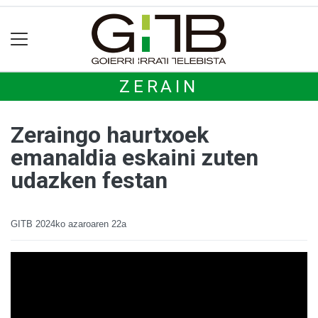
ZERAIN
Zeraingo haurtxoek
emanaldia eskaini zuten
udazken festan
GITB
2024ko azaroaren 22a