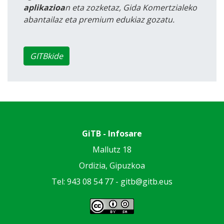
aplikazioa
n eta zozketaz, Gida Komertzialeko
abantailaz eta premium edukiaz gozatu.
GITBkide
GiTB - Infosare
Mallutz 18
Ordizia, Gipuzkoa
Tel: 943 08 54 77 -
gitb@gitb.eus