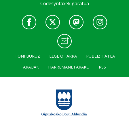
Codesyntaxek garatua
HONI BURUZ
LEGE OHARRA
PUBLIZITATEA
ARAUAK
HARREMANETARAKO
RSS