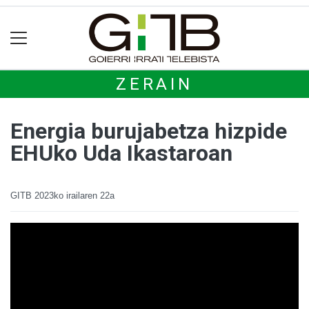
ZERAIN
Energia burujabetza hizpide
EHUko Uda Ikastaroan
GITB
2023ko irailaren 22a