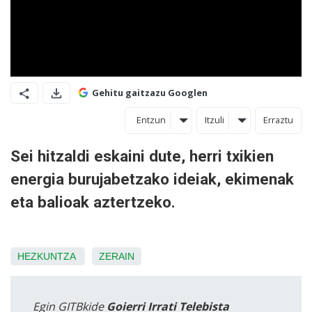
Gehitu gaitzazu Googlen
Entzun
Itzuli
Erraztu
Sei hitzaldi eskaini dute, herri txikien
energia burujabetzako ideiak, ekimenak
eta balioak aztertzeko.
HEZKUNTZA
ZERAIN
Egin GITBkide
Goierri Irrati Telebista