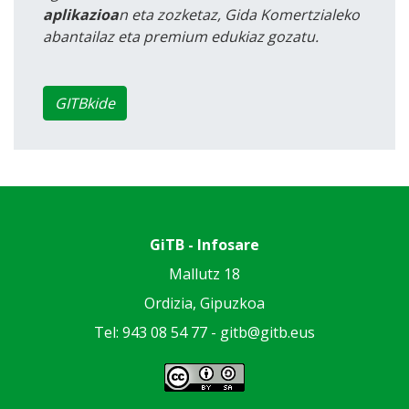
aplikazioa
n eta zozketaz, Gida Komertzialeko
abantailaz eta premium edukiaz gozatu.
GITBkide
GiTB - Infosare
Mallutz 18
Ordizia, Gipuzkoa
Tel: 943 08 54 77 -
gitb@gitb.eus