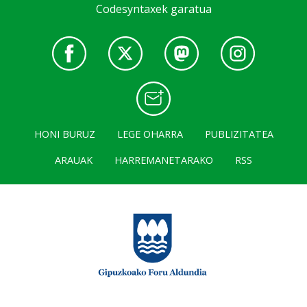
Codesyntaxek garatua
HONI BURUZ
LEGE OHARRA
PUBLIZITATEA
ARAUAK
HARREMANETARAKO
RSS