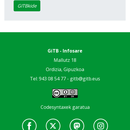
GITBkide
GiTB - Infosare
Mallutz 18
Ordizia, Gipuzkoa
Tel: 943 08 54 77 -
gitb@gitb.eus
Codesyntaxek garatua