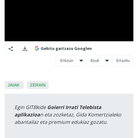
Gehitu gaitzazu Googlen
Entzun
Itzuli
Erraztu
JAIAK
ZERAIN
Egin GITBkide
Goierri Irrati Telebista
aplikazioa
n eta zozketaz, Gida Komertzialeko
abantailaz eta premium edukiaz gozatu.