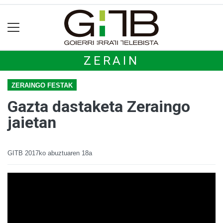
ZERAIN
ZERAINGO FESTAK
Gazta dastaketa Zeraingo
jaietan
GITB
2017ko abuztuaren 18a