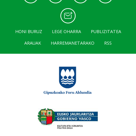
HONI BURUZ
LEGE OHARRA
PUBLIZITATEA
ARAUAK
HARREMANETARAKO
RSS