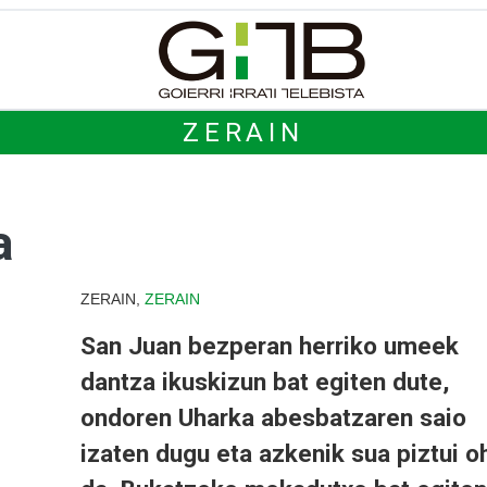
ZERAIN
a
ZERAIN,
ZERAIN
San Juan bezperan herriko umeek
dantza ikuskizun bat egiten dute,
ondoren Uharka abesbatzaren saio
izaten dugu eta azkenik sua piztui o