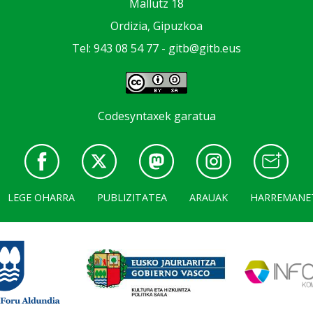
Mallutz 18
Ordizia, Gipuzkoa
Tel: 943 08 54 77 -
gitb@gitb.eus
Codesyntaxek garatua
LEGE OHARRA
PUBLIZITATEA
ARAUAK
HARREMANE