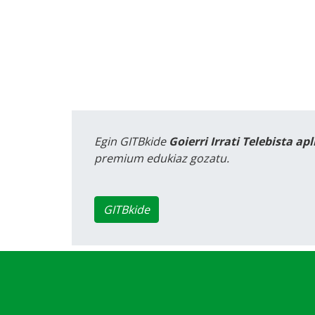
Egin GITBkide
Goierri Irrati Telebista ap
premium edukiaz gozatu.
GITBkide