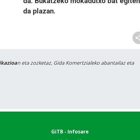
da. Bukatzeko mokadutxo bat egiten
da plazan.
likazioa
n eta zozketaz, Gida Komertzialeko abantailaz eta
GiTB - Infosare