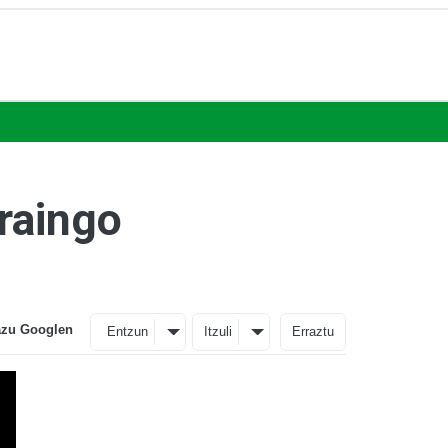
eraingo
azu Googlen
Entzun
Itzuli
Erraztu