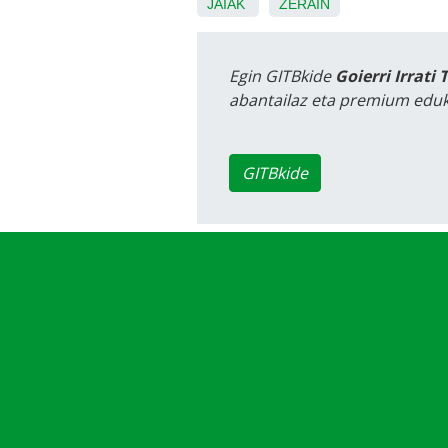
JAIAK
ZERAIN
Egin GITBkide
Goierri Irrati 
abantailaz eta premium eduk
GITBkide