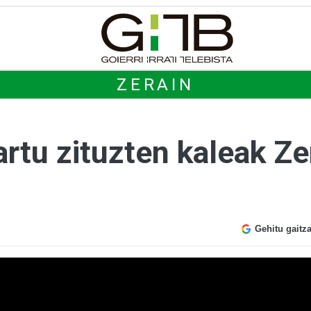
ZERAIN
artu zituzten kaleak Z
Gehitu gaitz