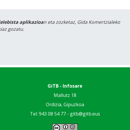
Telebista aplikazioa
n eta zozketaz, Gida Komertzialeko
iaz gozatu.
GiTB - Infosare
Mallutz 18
Ordizia, Gipuzkoa
Tel: 943 08 54 77 -
gitb@gitb.eus