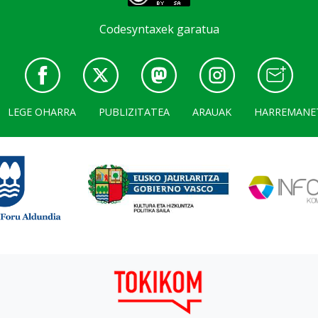
Codesyntaxek garatua
LEGE OHARRA
PUBLIZITATEA
ARAUAK
HARREMANE