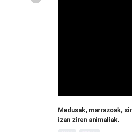
Medusak, marrazoak, sire
izan ziren animaliak.