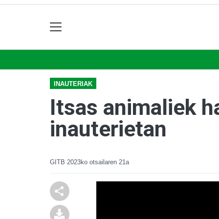
INAUTERIAK
Itsas animaliek h
inauterietan
GITB
2023ko otsailaren 21a