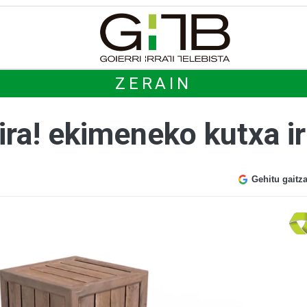
ZERAIN
bira! ekimeneko kutxa ir
Gehitu gaitz