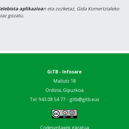
Telebista aplikazioa
n eta zozketaz, Gida Komertzialeko
iaz gozatu.
GiTB - Infosare
Mallutz 18
Ordizia, Gipuzkoa
Tel: 943 08 54 77 -
gitb@gitb.eus
Codesyntaxek garatua