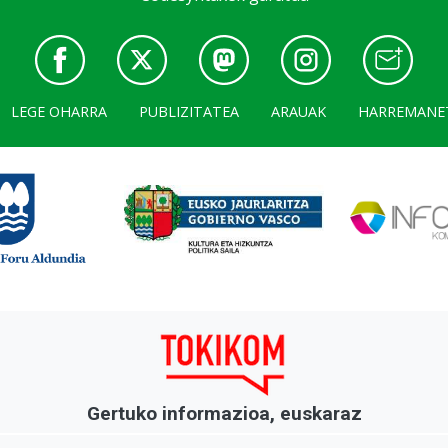
LEGE OHARRA
PUBLIZITATEA
ARAUAK
HARREMANE
Gertuko informazioa, euskaraz