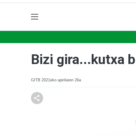
Bizi gira...kutxa 
GITB
2021eko apirilaren 26a