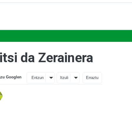
itsi da Zerainera
azu Googlen
Entzun
Itzuli
Erraztu