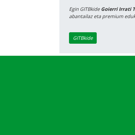
Egin GITBkide
Goierri Irrati 
abantailaz eta premium eduk
GITBkide