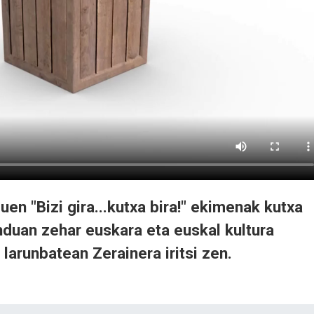
uen "Bizi gira...kutxa bira!" ekimenak kutxa
nduan zehar euskara eta euskal kultura
larunbatean Zerainera iritsi zen.