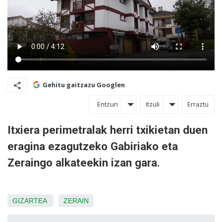
Gehitu gaitzazu Googlen
Entzun
Itzuli
Erraztu
Itxiera perimetralak herri txikietan duen
eragina ezagutzeko Gabiriako eta
Zeraingo alkateekin izan gara.
GIZARTEA
ZERAIN