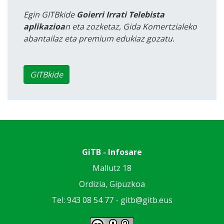
Egin GITBkide
Goierri Irrati Telebista
aplikazioa
n eta zozketaz, Gida Komertzialeko
abantailaz eta premium edukiaz gozatu.
GITBkide
GiTB - Infosare
Mallutz 18
Ordizia, Gipuzkoa
Tel: 943 08 54 77 -
gitb@gitb.eus