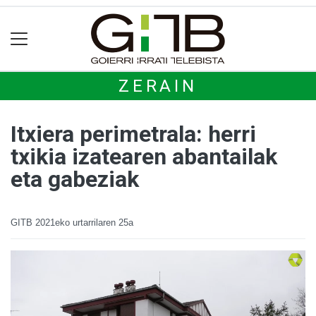
ZERAIN
Itxiera perimetrala: herri
txikia izatearen abantailak
eta gabeziak
GITB
2021eko urtarrilaren 25a