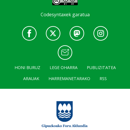
Codesyntaxek garatua
HONI BURUZ
LEGE OHARRA
PUBLIZITATEA
ARAUAK
HARREMANETARAKO
RSS