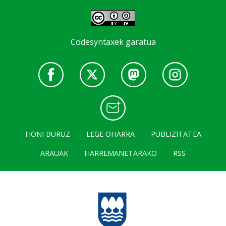
Codesyntaxek garatua
HONI BURUZ
LEGE OHARRA
PUBLIZITATEA
ARAUAK
HARREMANETARAKO
RSS