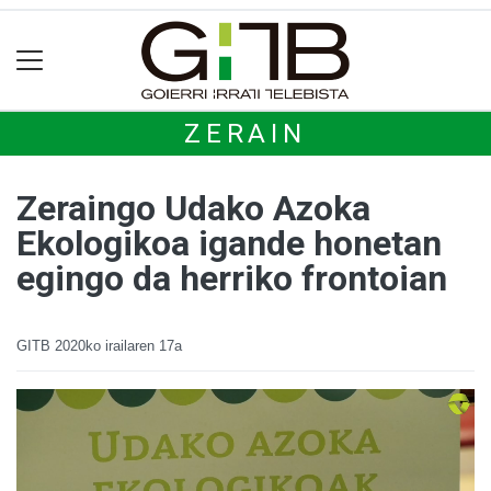
ZERAIN
Zeraingo Udako Azoka
Ekologikoa igande honetan
egingo da herriko frontoian
GITB
2020ko irailaren 17a