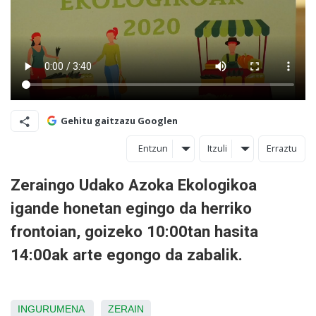
Gehitu gaitzazu Googlen
Entzun
Itzuli
Erraztu
Zeraingo Udako Azoka Ekologikoa
igande honetan egingo da herriko
frontoian, goizeko 10:00tan hasita
14:00ak arte egongo da zabalik.
INGURUMENA
ZERAIN