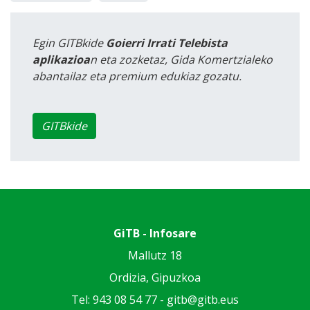
Egin GITBkide
Goierri Irrati Telebista
aplikazioa
n eta zozketaz, Gida Komertzialeko
abantailaz eta premium edukiaz gozatu.
GITBkide
GiTB - Infosare
Mallutz 18
Ordizia, Gipuzkoa
Tel: 943 08 54 77 -
gitb@gitb.eus