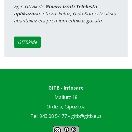
Egin GITBkide
Goierri Irrati Telebista
aplikazioa
n eta zozketaz, Gida Komertzialeko
abantailaz eta premium edukiaz gozatu.
GITBkide
GiTB - Infosare
Mallutz 18
Ordizia, Gipuzkoa
Tel: 943 08 54 77 -
gitb@gitb.eus