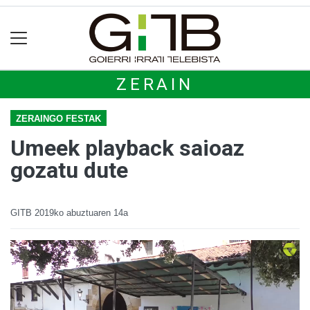
ZERAIN
ZERAINGO FESTAK
Umeek playback saioaz
gozatu dute
GITB
2019ko abuztuaren 14a