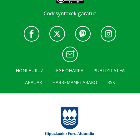
Codesyntaxek garatua
HONI BURUZ
LEGE OHARRA
PUBLIZITATEA
ARAUAK
HARREMANETARAKO
RSS