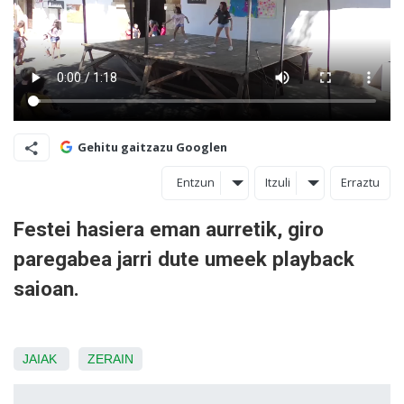
Gehitu gaitzazu Googlen
Entzun
Itzuli
Erraztu
Festei hasiera eman aurretik, giro
paregabea jarri dute umeek playback
saioan.
JAIAK
ZERAIN