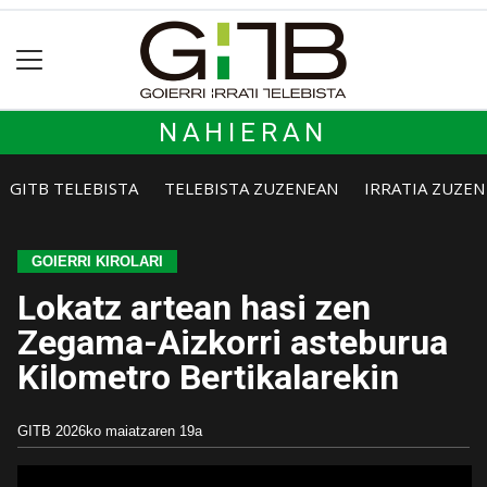
NAHIERAN
GITB TELEBISTA
TELEBISTA ZUZENEAN
IRRATIA ZUZE
GOIERRI KIROLARI
Lokatz artean hasi zen
Zegama-Aizkorri asteburua
Kilometro Bertikalarekin
GITB
2026ko maiatzaren 19a