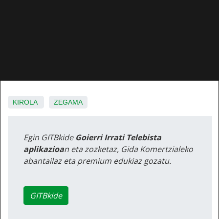
KIROLA
ZEGAMA
Egin GITBkide
Goierri Irrati Telebista
aplikazioa
n eta zozketaz, Gida Komertzialeko
abantailaz eta premium edukiaz gozatu.
GITBkide