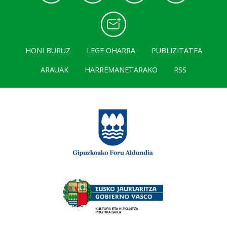
HONI BURUZ
LEGE OHARRA
PUBLIZITATEA
ARAUAK
HARREMANETARAKO
RSS