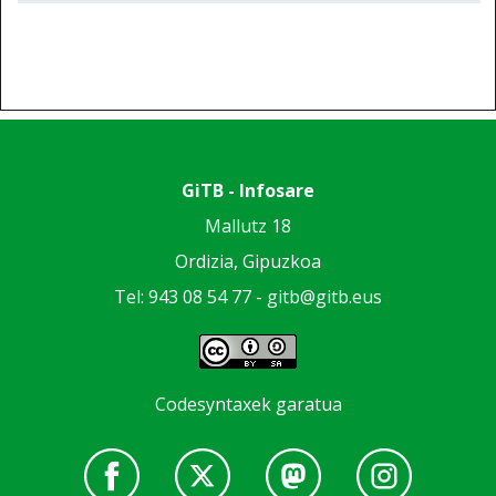
GiTB - Infosare
Mallutz 18
Ordizia, Gipuzkoa
Tel: 943 08 54 77 -
gitb@gitb.eus
Codesyntaxek garatua