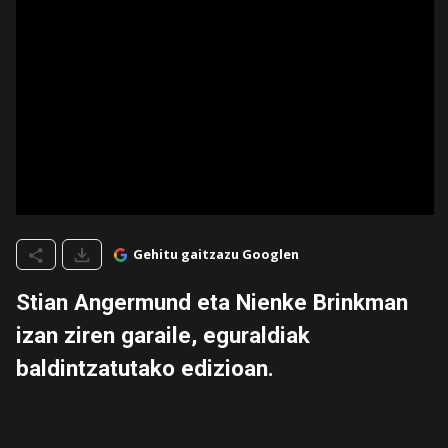
Gehitu gaitzazu Googlen
Stian Angermund eta Nienke Brinkman
izan ziren garaile, eguraldiak
baldintzatutako edizioan.