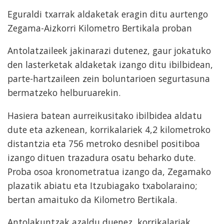
Eguraldi txarrak aldaketak eragin ditu aurtengo
Zegama-Aizkorri Kilometro Bertikala proban
Antolatzaileek jakinarazi dutenez, gaur jokatuko
den lasterketak aldaketak izango ditu ibilbidean,
parte-hartzaileen zein boluntarioen segurtasuna
bermatzeko helburuarekin.
Hasiera batean aurreikusitako ibilbidea aldatu
dute eta azkenean, korrikalariek 4,2 kilometroko
distantzia eta 756 metroko desnibel positiboa
izango dituen trazadura osatu beharko dute.
Proba osoa kronometratua izango da, Zegamako
plazatik abiatu eta Itzubiagako txabolaraino;
bertan amaituko da Kilometro Bertikala.
Antolakuntzak azaldu duenez, korrikalariak