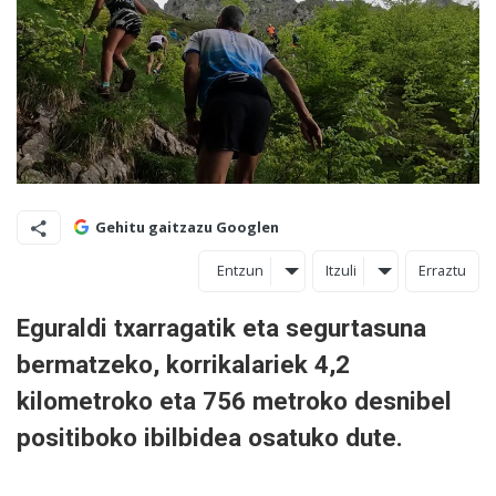
Gehitu gaitzazu Googlen
Entzun
Itzuli
Erraztu
Eguraldi txarragatik eta segurtasuna
bermatzeko, korrikalariek 4,2
kilometroko eta 756 metroko desnibel
positiboko ibilbidea osatuko dute.