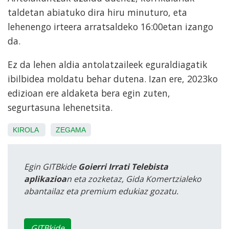
taldetan abiatuko dira hiru minuturo, eta
lehenengo irteera arratsaldeko 16:00etan izango
da.
Ez da lehen aldia antolatzaileek eguraldiagatik
ibilbidea moldatu behar dutena. Izan ere, 2023ko
edizioan ere aldaketa bera egin zuten,
segurtasuna lehenetsita.
KIROLA
ZEGAMA
Egin GITBkide
Goierri Irrati Telebista
aplikazioa
n eta zozketaz, Gida Komertzialeko
abantailaz eta premium edukiaz gozatu.
GITBkide