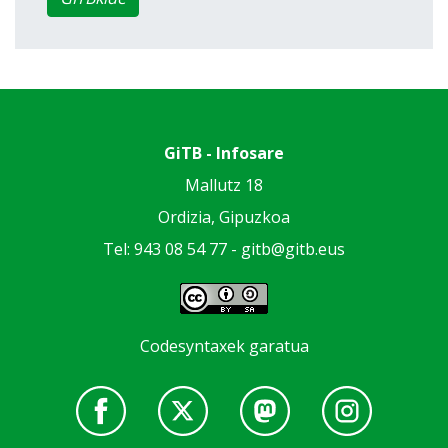
GiTB - Infosare
Mallutz 18
Ordizia, Gipuzkoa
Tel: 943 08 54 77 -
gitb@gitb.eus
Codesyntaxek garatua