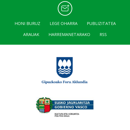
HONI BURUZ
LEGE OHARRA
PUBLIZITATEA
ARAUAK
HARREMANETARAKO
RSS